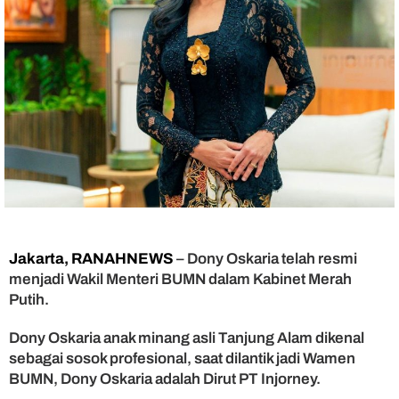
W
a
m
e
n
B
U
M
N
,
M
a
y
a
W
Jakarta, RANAHNEWS
– Dony Oskaria telah resmi
a
menjadi Wakil Menteri BUMN dalam Kabinet Merah
r
Putih.
t
o
Dony Oskaria anak minang asli Tanjung Alam dikenal
n
sebagai sosok profesional, saat dilantik jadi Wamen
o
BUMN, Dony Oskaria adalah Dirut PT Injorney.
S
a