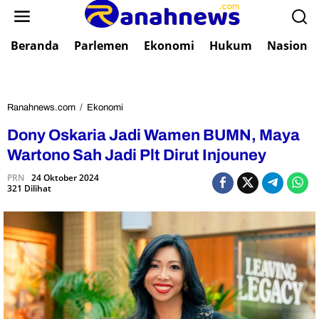
L
e
w
Beranda
Parlemen
Ekonomi
Hukum
Nasional
a
t
i
k
e
Ranahnews.com
/
Ekonomi
D
k
o
Dony Oskaria Jadi Wamen BUMN, Maya
o
n
n
y
Wartono Sah Jadi Plt Dirut Injouney
t
O
e
PRN
24 Oktober 2024
s
321 Dilihat
n
k
a
r
i
a
J
a
d
i