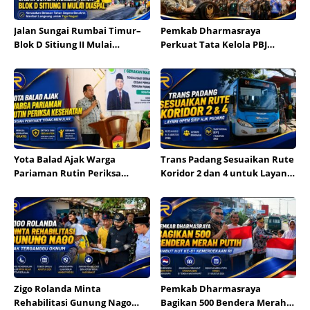
Jalan Sungai Rumbai Timur–
Pemkab Dharmasraya
Blok D Sitiung II Mulai
Perkuat Tata Kelola PBJ
Diaspal, Kerusakan Belasan
melalui Sosialisasi Regulasi
Tahun Segera Berakhir
dan Mitigasi Risiko Hukum
Yota Balad Ajak Warga
Trans Padang Sesuaikan Rute
Pariaman Rutin Periksa
Koridor 2 dan 4 untuk Layani
Kesehatan Cegah Penyakit
Open Ship HJK Padang
Tidak Menular
Zigo Rolanda Minta
Pemkab Dharmasraya
Rehabilitasi Gunung Nago
Bagikan 500 Bendera Merah