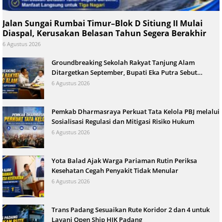
Jalan Sungai Rumbai Timur–Blok D Sitiung II Mulai
Diaspal, Kerusakan Belasan Tahun Segera Berakhir
6 Agustus 2026
Groundbreaking Sekolah Rakyat Tanjung Alam
Ditargetkan September, Bupati Eka Putra Sebut
Terbesar di Indonesia
6 Agustus 2026
Pemkab Dharmasraya Perkuat Tata Kelola PBJ melalui
Sosialisasi Regulasi dan Mitigasi Risiko Hukum
6 Agustus 2026
Yota Balad Ajak Warga Pariaman Rutin Periksa
Kesehatan Cegah Penyakit Tidak Menular
6 Agustus 2026
Trans Padang Sesuaikan Rute Koridor 2 dan 4 untuk
Layani Open Ship HJK Padang