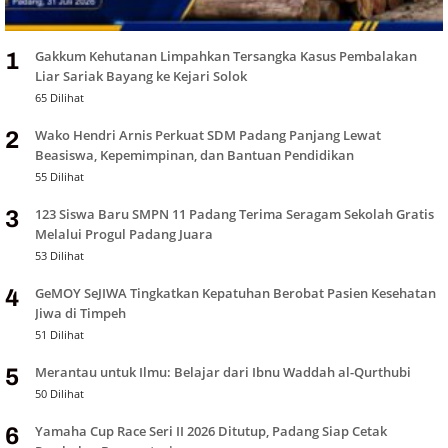
Gakkum Kehutanan Limpahkan Tersangka Kasus Pembalakan
1
Liar Sariak Bayang ke Kejari Solok
65 Dilihat
Wako Hendri Arnis Perkuat SDM Padang Panjang Lewat
2
Beasiswa, Kepemimpinan, dan Bantuan Pendidikan
55 Dilihat
123 Siswa Baru SMPN 11 Padang Terima Seragam Sekolah Gratis
3
Melalui Progul Padang Juara
53 Dilihat
GeMOY SeJIWA Tingkatkan Kepatuhan Berobat Pasien Kesehatan
4
Jiwa di Timpeh
51 Dilihat
Merantau untuk Ilmu: Belajar dari Ibnu Waddah al-Qurthubi
5
50 Dilihat
Yamaha Cup Race Seri II 2026 Ditutup, Padang Siap Cetak
6