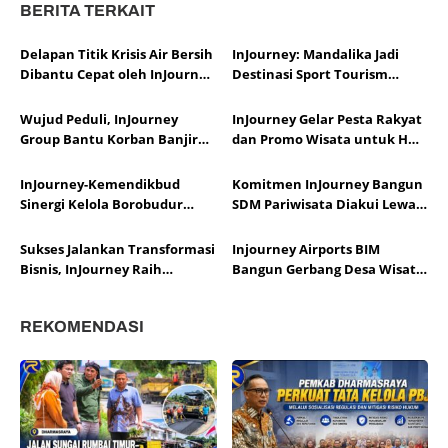
BERITA TERKAIT
Delapan Titik Krisis Air Bersih
InJourney: Mandalika Jadi
Dibantu Cepat oleh InJourney
Destinasi Sport Tourism
Airports
Lewat MotoGP 2025
Wujud Peduli, InJourney
InJourney Gelar Pesta Rakyat
Group Bantu Korban Banjir
dan Promo Wisata untuk HUT
Bali
RI ke-80
InJourney-Kemendikbud
Komitmen InJourney Bangun
Sinergi Kelola Borobudur
SDM Pariwisata Diakui Lewat
sebagai Destinasi Wisata
TJSL Award 2025
Budaya dan Spiritual
Sukses Jalankan Transformasi
Injourney Airports BIM
Bisnis, InJourney Raih
Bangun Gerbang Desa Wisata
Penghargaan Best Business
Simarasok Agam
Transformation 2024
REKOMENDASI