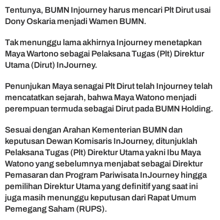
h
Tentunya, BUMN Injourney harus mencari Plt Dirut usai
J
Dony Oskaria menjadi Wamen BUMN.
a
d
Tak menunggu lama akhirnya Injourney menetapkan
i
Maya Wartono sebagai Pelaksana Tugas (Plt) Direktur
P
Utama (Dirut) InJourney.
l
t
Penunjukan Maya senagai Plt Dirut telah Injourney telah
D
i
mencatatkan sejarah, bahwa Maya Watono menjadi
r
perempuan termuda sebagai Dirut pada BUMN Holding.
u
t
Sesuai dengan Arahan Kementerian BUMN dan
I
keputusan Dewan Komisaris InJourney, ditunjuklah
n
Pelaksana Tugas (Plt) Direktur Utama yakni Ibu Maya
j
Watono yang sebelumnya menjabat sebagai Direktur
o
Pemasaran dan Program Pariwisata InJourney hingga
u
n
pemilihan Direktur Utama yang definitif yang saat ini
e
juga masih menunggu keputusan dari Rapat Umum
y
Pemegang Saham (RUPS).