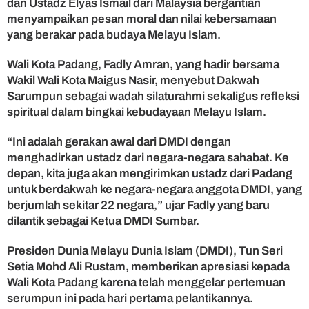
dan Ustadz Elyas Ismail dari Malaysia bergantian
a
menyampaikan pesan moral dan nilai kebersamaan
n
yang berakar pada budaya Melayu Islam.
g
k
Wali Kota Padang, Fadly Amran, yang hadir bersama
e
Wakil Wali Kota Maigus Nasir, menyebut Dakwah
-
3
Sarumpun sebagai wadah silaturahmi sekaligus refleksi
5
spiritual dalam bingkai kebudayaan Melayu Islam.
6
M
“Ini adalah gerakan awal dari DMDI dengan
e
menghadirkan ustadz dari negara-negara sahabat. Ke
n
depan, kita juga akan mengirimkan ustadz dari Padang
g
untuk berdakwah ke negara-negara anggota DMDI, yang
g
e
berjumlah sekitar 22 negara,” ujar Fadly yang baru
m
dilantik sebagai Ketua DMDI Sumbar.
a
k
Presiden Dunia Melayu Dunia Islam (DMDI), Tun Seri
e
Setia Mohd Ali Rustam, memberikan apresiasi kepada
M
Wali Kota Padang karena telah menggelar pertemuan
a
serumpun ini pada hari pertama pelantikannya.
n