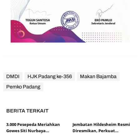
DMDI
HJK Padang ke-356
Makan Bajamba
Pemko Padang
BERITA TERKAIT
3.000 Pesepeda Meriahkan
Jembatan Hildesheim Resmi
Gowes Siti Nurbaya
Diresmikan, Perkuat
Adventure-X Padang
Persahabatan Padang dan