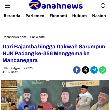
L
e
w
Beranda
Parlemen
Ekonomi
Hukum
Nasional
a
t
i
k
e
Ranahnews.com
/
Pariwisata
D
k
a
Dari Bajamba hingga Dakwah Sarumpun,
o
r
n
i
HJK Padang ke-356 Menggema ke
t
B
Mancanegara
e
a
n
j
PRN
9 Agustus 2025
411 Dilihat
a
m
b
a
h
i
n
g