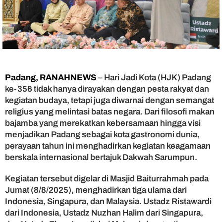
g
a
D
a
k
w
a
h
Padang, RANAHNEWS
– Hari Jadi Kota (HJK) Padang
S
ke-356 tidak hanya dirayakan dengan pesta rakyat dan
a
kegiatan budaya, tetapi juga diwarnai dengan semangat
r
u
religius yang melintasi batas negara. Dari filosofi makan
m
bajamba yang merekatkan kebersamaan hingga visi
p
menjadikan Padang sebagai kota gastronomi dunia,
u
perayaan tahun ini menghadirkan kegiatan keagamaan
n
berskala internasional bertajuk Dakwah Sarumpun.
,
H
Kegiatan tersebut digelar di Masjid Baiturrahmah pada
J
Jumat (8/8/2025), menghadirkan tiga ulama dari
K
P
Indonesia, Singapura, dan Malaysia. Ustadz Ristawardi
a
dari Indonesia, Ustadz Nuzhan Halim dari Singapura,
d