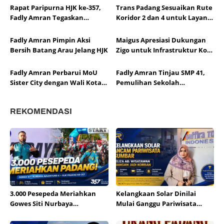
Kota Hildesheim
Rapat Paripurna HJK ke-357,
Trans Padang Sesuaikan Rute
Fadly Amran Tegaskan
Koridor 2 dan 4 untuk Layani
Transformasi Ekonomi Jadi
Open Ship HJK Padang
Arah Baru Kota Padang
Fadly Amran Pimpin Aksi
Maigus Apresiasi Dukungan
Bersih Batang Arau Jelang HJK
Zigo untuk Infrastruktur Kota
Padang
Fadly Amran Perbarui MoU
Fadly Amran Tinjau SMP 41,
Sister City dengan Wali Kota
Pemulihan Sekolah
Hildesheim
Dipercepat
REKOMENDASI
3.000 Pesepeda Meriahkan
Kelangkaan Solar Dinilai
Gowes Siti Nurbaya
Mulai Ganggu Pariwisata
Adventure-X Padang
Sumbar, Pelaku Usaha Minta
Distribusi Segera Normal