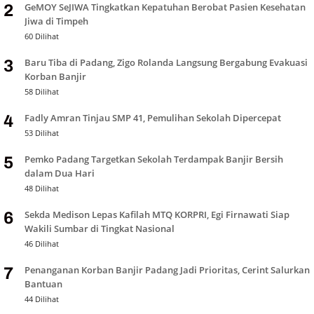
GeMOY SeJIWA Tingkatkan Kepatuhan Berobat Pasien Kesehatan
2
Jiwa di Timpeh
60 Dilihat
Baru Tiba di Padang, Zigo Rolanda Langsung Bergabung Evakuasi
3
Korban Banjir
58 Dilihat
Fadly Amran Tinjau SMP 41, Pemulihan Sekolah Dipercepat
4
53 Dilihat
Pemko Padang Targetkan Sekolah Terdampak Banjir Bersih
5
dalam Dua Hari
48 Dilihat
Sekda Medison Lepas Kafilah MTQ KORPRI, Egi Firnawati Siap
6
Wakili Sumbar di Tingkat Nasional
46 Dilihat
Penanganan Korban Banjir Padang Jadi Prioritas, Cerint Salurkan
7
Bantuan
44 Dilihat