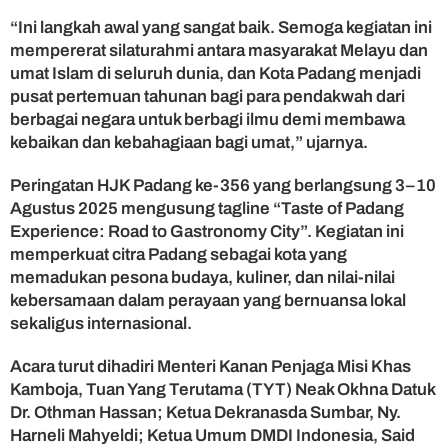
c
“Ini langkah awal yang sangat baik. Semoga kegiatan ini
a
n
mempererat silaturahmi antara masyarakat Melayu dan
e
umat Islam di seluruh dunia, dan Kota Padang menjadi
g
pusat pertemuan tahunan bagi para pendakwah dari
a
berbagai negara untuk berbagi ilmu demi membawa
r
kebaikan dan kebahagiaan bagi umat,” ujarnya.
a
Peringatan HJK Padang ke-356 yang berlangsung 3–10
Agustus 2025 mengusung tagline “Taste of Padang
Experience: Road to Gastronomy City”. Kegiatan ini
memperkuat citra Padang sebagai kota yang
memadukan pesona budaya, kuliner, dan nilai-nilai
kebersamaan dalam perayaan yang bernuansa lokal
sekaligus internasional.
Acara turut dihadiri Menteri Kanan Penjaga Misi Khas
Kamboja, Tuan Yang Terutama (TYT) Neak Okhna Datuk
Dr. Othman Hassan; Ketua Dekranasda Sumbar, Ny.
Harneli Mahyeldi; Ketua Umum DMDI Indonesia, Said