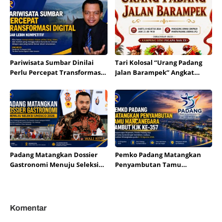
Pariwisata Sumbar Dinilai
Tari Kolosal “Urang Padang
Perlu Percepat Transformasi
Jalan Barampek” Angkat
Digital agar Lebih Kompetitif
Harmoni Multietnis pada HJK
Padang Ke-357
Padang Matangkan Dossier
Pemko Padang Matangkan
Gastronomi Menuju Seleksi
Penyambutan Tamu
UNESCO 2026
Mancanegara Sambut HJK Ke-
357
Komentar