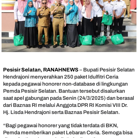
l
a
t
a
n
S
e
r
a
h
k
a
Pesisir Selatan, RANAHNEWS
– Bupati Pesisir Selatan
n
Hendrajoni menyerahkan 250 paket Idulfitri Ceria
2
kepada pegawai honorer non-database di lingkungan
5
Pemda Pesisir Selatan. Bantuan tersebut disalurkan
0
saat apel gabungan pada Senin (24/3/2025) dan berasal
P
dari Baznas RI melalui Anggota DPR RI Komisi VIII Dr.
a
Hj. Lisda Hendrajoni serta Baznas Pesisir Selatan.
k
e
t
“Bagi pegawai honorer yang tidak terdata di BKN,
I
Pemda memberikan paket Lebaran Ceria. Semoga bisa
d