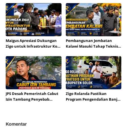
Maigus Apresiasi Dukungan
Pembangunan Jembatan
Zigo untuk Infrastruktur Kota
Kalawi Masuki Tahap Teknis,
Padang
Zigo Pastikan Berjalan
JPS Desak Pemerintah Cabut
Zigo Rolanda Pastikan
Izin Tambang Penyebab
Program Pengendalian Banjir
Banjir Padang
dan SPAM Mulai
Direalisasikan di Solok
Komentar