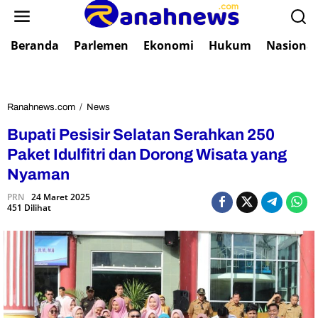
L
e
w
Beranda
Parlemen
Ekonomi
Hukum
Nasional
a
t
i
k
e
Ranahnews.com
/
News
B
k
u
Bupati Pesisir Selatan Serahkan 250
o
p
n
a
Paket Idulfitri dan Dorong Wisata yang
t
t
Nyaman
e
i
n
P
PRN
24 Maret 2025
451 Dilihat
e
s
i
s
i
r
S
e