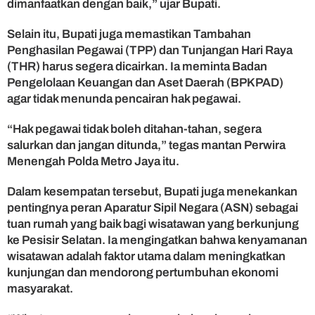
dimanfaatkan dengan baik,” ujar Bupati.
u
l
Selain itu, Bupati juga memastikan Tambahan
f
Penghasilan Pegawai (TPP) dan Tunjangan Hari Raya
i
(THR) harus segera dicairkan. Ia meminta Badan
t
Pengelolaan Keuangan dan Aset Daerah (BPKPAD)
r
i
agar tidak menunda pencairan hak pegawai.
d
a
“Hak pegawai tidak boleh ditahan-tahan, segera
n
salurkan dan jangan ditunda,” tegas mantan Perwira
D
Menengah Polda Metro Jaya itu.
o
r
Dalam kesempatan tersebut, Bupati juga menekankan
o
pentingnya peran Aparatur Sipil Negara (ASN) sebagai
n
g
tuan rumah yang baik bagi wisatawan yang berkunjung
W
ke Pesisir Selatan. Ia mengingatkan bahwa kenyamanan
i
wisatawan adalah faktor utama dalam meningkatkan
s
kunjungan dan mendorong pertumbuhan ekonomi
a
masyarakat.
t
a