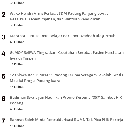
63 Dilihat
Wako Hendri Arnis Perkuat SDM Padang Panjang Lewat
2
Beasiswa, Kepemimpinan, dan Bantuan Pendidikan
53 Dilihat
Merantau untuk Ilmu: Belajar dari Ibnu Waddah al-Qurthubi
3
49 Dilihat
GeMOY SeJIWA Tingkatkan Kepatuhan Berobat Pasien Kesehatan
4
Jiwa di Timpeh
48 Dilihat
123 Siswa Baru SMPN 11 Padang Terima Seragam Sekolah Gratis
5
Melalui Progul Padang Juara
46 Dilihat
Budiman Swalayan Hadirkan Promo Bertema “357” Sambut HJK
6
Padang
46 Dilihat
Rahmat Saleh Minta Restrukturisasi BUMN Tak Picu PHK Pekerja
7
44 Dilihat