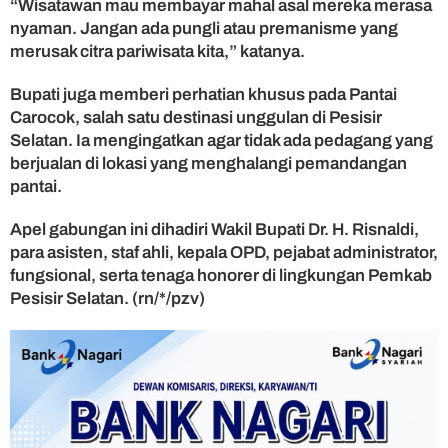
“Wisatawan mau membayar mahal asal mereka merasa
y
nyaman. Jangan ada pungli atau premanisme yang
a
n
merusak citra pariwisata kita,” katanya.
g
N
Bupati juga memberi perhatian khusus pada Pantai
y
Carocok, salah satu destinasi unggulan di Pesisir
a
Selatan. Ia mengingatkan agar tidak ada pedagang yang
m
berjualan di lokasi yang menghalangi pemandangan
a
pantai.
n
Apel gabungan ini dihadiri Wakil Bupati Dr. H. Risnaldi,
para asisten, staf ahli, kepala OPD, pejabat administrator,
fungsional, serta tenaga honorer di lingkungan Pemkab
Pesisir Selatan. (rn/*/pzv)