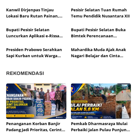
Irman Gusman
Carocok Painan
Kanwil Dirjenpas Tinjau
Pesisir Selatan Tuan Rumah
Lokasi Baru Rutan Painan,
Temu Pendidik Nusantara XII
Pemkab Siapkan Lahan 4
Hektare
Bupati Pesisir Selatan
Bupati Pesisir Selatan Buka
Luncurkan Aplikasi e-Rissa
Bimtek Perencanaan
untuk Retribusi Sampah
Berbasis Data untuk SD
Presiden Prabowo Serahkan
Mahardika Muda Ajak Anak
Sapi Kurban untuk Warga
Nagari Belajar dan Cinta
Pesisir Selatan
Lingkungan
REKOMENDASI
Penanganan Korban Banjir
Pemkab Dharmasraya Mulai
Padang Jadi Prioritas, Cerint
Perbaiki Jalan Pulau Punjung–
Salurkan Bantuan
Kampung Surau