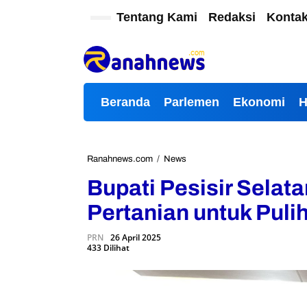
L
Tentang Kami
Redaksi
Konta
e
w
a
t
i
k
Beranda
Parlemen
Ekonomi
e
k
o
n
t
Ranahnews.com
/
News
B
e
u
Bupati Pesisir Selat
n
p
a
Pertanian untuk Pulih
t
i
PRN
26 April 2025
P
433 Dilihat
e
s
i
s