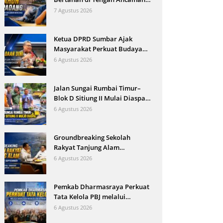
Bencana dan Arus Modernisasi
7 Agustus 2026
Ketua DPRD Sumbar Ajak
Masyarakat Perkuat Budaya
Kewaspadaan Dini demi
6 Agustus 2026
Menjaga Kantibmas
Jalan Sungai Rumbai Timur–
Blok D Sitiung II Mulai Diaspal,
Kerusakan Belasan Tahun
6 Agustus 2026
Segera Berakhir
Groundbreaking Sekolah
Rakyat Tanjung Alam
Ditargetkan September, Bupati
6 Agustus 2026
Eka Putra Sebut Terbesar di
Indonesia
Pemkab Dharmasraya Perkuat
Tata Kelola PBJ melalui
Sosialisasi Regulasi dan
6 Agustus 2026
Mitigasi Risiko Hukum