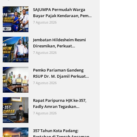
SAJUMPA Permudah Warga
Bayar Pajak Kendaraan, Pemko
Pariaman Jemput Bola
7 Agustus 2026
Jembatan Hildesheim Resmi
Diresmikan, Perkuat
Persahabatan Padang dan Kota
7 Agustus 2026
Hildesheim
Pemko Pariaman Gandeng
RSUP Dr. M. Djamil Perkuat
Tata Kelola dan Mutu Layanan
7 Agustus 2026
Kesehatan
Rapat Paripurna HJK ke-357,
Fadly Amran Tegaskan
Transformasi Ekonomi Jadi
7 Agustus 2026
Arah Baru Kota Padang
357 Tahun Kota Padang:
Bertahan di Tengah Ancaman