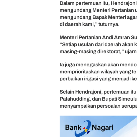
l
Dalam pertemuan itu, Hendrajon
i
mengundang Menteri Pertanian u
h
mengundang Bapak Menteri agar d
k
di daerah kami,” tuturnya.
a
n
Menteri Pertanian Andi Amran Su
I
“Setiap usulan dari daerah aka
r
masing-masing direktorat,” ujarn
i
g
a
Ia juga menegaskan akan mendo
s
memprioritaskan wilayah yang te
i
perbaikan irigasi yang menjadi 
P
a
Selain Hendrajoni, pertemuan itu 
s
Patahudding, dan Bupati Simeul
c
menyampaikan persoalan serupa d
a
b
a
n
j
i