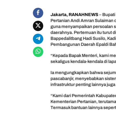
e
n
Jakarta, RANAHNEWS
– Bupati
t
e
Pertanian Andi Amran Sulaiman d
r
guna menyampaikan persoalan se
i
daerahnya. Pertemuan itu turut d
P
Bappedalitbang Hadi Susilo, Kad
e
Pembangunan Daerah Epaldi Bah
r
t
“Kepada Bapak Menteri, kami mem
a
sekaligus kendala-kendala di lap
n
i
a
Ia mengungkapkan bahwa sejumla
n
pascabanjir, menyebabkan sistem 
u
infrastruktur penting lainnya jug
n
t
“Kami dari Pemerintah Kabupaten
u
Kementerian Pertanian, terutam
k
Termasuk bantuan lainnya seperti 
P
u