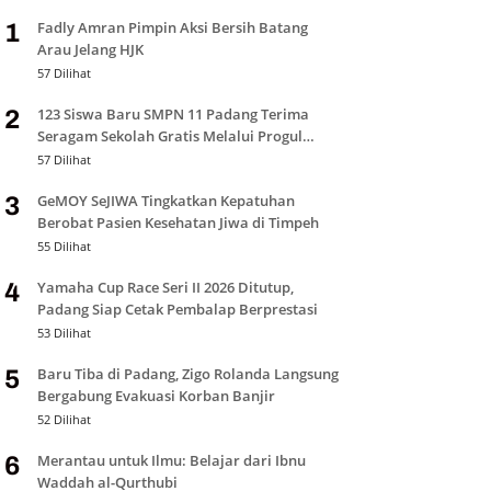
Fadly Amran Pimpin Aksi Bersih Batang
1
Arau Jelang HJK
57 Dilihat
123 Siswa Baru SMPN 11 Padang Terima
2
Seragam Sekolah Gratis Melalui Progul
Padang Juara
57 Dilihat
GeMOY SeJIWA Tingkatkan Kepatuhan
3
Berobat Pasien Kesehatan Jiwa di Timpeh
55 Dilihat
Yamaha Cup Race Seri II 2026 Ditutup,
4
Padang Siap Cetak Pembalap Berprestasi
53 Dilihat
Baru Tiba di Padang, Zigo Rolanda Langsung
5
Bergabung Evakuasi Korban Banjir
52 Dilihat
Merantau untuk Ilmu: Belajar dari Ibnu
6
Waddah al-Qurthubi