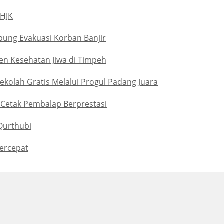
 HJK
bung Evakuasi Korban Banjir
n Kesehatan Jiwa di Timpeh
kolah Gratis Melalui Progul Padang Juara
p Cetak Pembalap Berprestasi
Qurthubi
percepat