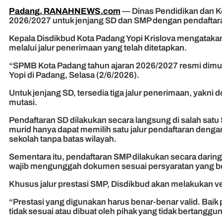
Padang, RANAHNEWS.com
— Dinas Pendidikan dan K
2026/2027 untuk jenjang SD dan SMP dengan pendaftara
Kepala Disdikbud Kota Padang Yopi Krislova mengataka
melalui jalur penerimaan yang telah ditetapkan.
“SPMB Kota Padang tahun ajaran 2026/2027 resmi dimula
Yopi di Padang, Selasa (2/6/2026).
Untuk jenjang SD, tersedia tiga jalur penerimaan, yakni d
mutasi.
Pendaftaran SD dilakukan secara langsung di salah sat
murid hanya dapat memilih satu jalur pendaftaran dengan
sekolah tanpa batas wilayah.
Sementara itu, pendaftaran SMP dilakukan secara daring
wajib mengunggah dokumen sesuai persyaratan yang be
Khusus jalur prestasi SMP, Disdikbud akan melakukan ve
“Prestasi yang digunakan harus benar-benar valid. Baik
tidak sesuai atau dibuat oleh pihak yang tidak bertanggun