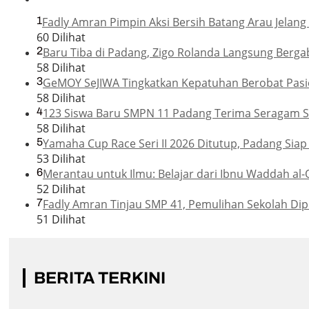
1
Fadly Amran Pimpin Aksi Bersih Batang Arau Jelang
60 Dilihat
2
Baru Tiba di Padang, Zigo Rolanda Langsung Berga
58 Dilihat
3
GeMOY SeJIWA Tingkatkan Kepatuhan Berobat Pasie
58 Dilihat
4
123 Siswa Baru SMPN 11 Padang Terima Seragam Se
58 Dilihat
5
Yamaha Cup Race Seri II 2026 Ditutup, Padang Sia
53 Dilihat
6
Merantau untuk Ilmu: Belajar dari Ibnu Waddah al-
52 Dilihat
7
Fadly Amran Tinjau SMP 41, Pemulihan Sekolah Di
51 Dilihat
BERITA TERKINI