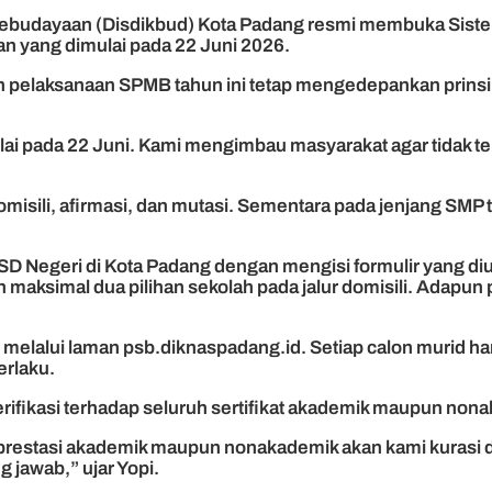
ebudayaan (Disdikbud) Kota Padang resmi membuka Sist
n yang dimulai pada 22 Juni 2026.
n pelaksanaan SPMB tahun ini tetap mengedepankan prinsi
i pada 22 Juni. Kami mengimbau masyarakat agar tidak ter
omisili, afirmasi, dan mutasi. Sementara pada jenjang SMP ter
u SD Negeri di Kota Padang dengan mengisi formulir yang 
 maksimal dua pilihan sekolah pada jalur domisili. Adapun p
 melalui laman psb.diknaspadang.id. Setiap calon murid ha
rlaku.
rifikasi terhadap seluruh sertifikat akademik maupun non
 prestasi akademik maupun nonakademik akan kami kurasi dan
g jawab,” ujar Yopi.