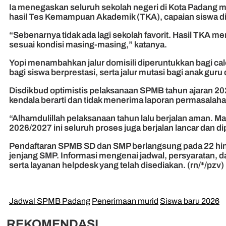
Ia menegaskan seluruh sekolah negeri di Kota Padang me
hasil Tes Kemampuan Akademik (TKA), capaian siswa di 
“Sebenarnya tidak ada lagi sekolah favorit. Hasil TKA 
sesuai kondisi masing-masing,” katanya.
Yopi menambahkan jalur domisili diperuntukkan bagi calo
bagi siswa berprestasi, serta jalur mutasi bagi anak gur
Disdikbud optimistis pelaksanaan SPMB tahun ajaran 20
kendala berarti dan tidak menerima laporan permasala
“Alhamdulillah pelaksanaan tahun lalu berjalan aman
2026/2027 ini seluruh proses juga berjalan lancar dan di
Pendaftaran SPMB SD dan SMP berlangsung pada 22 hing
jenjang SMP. Informasi mengenai jadwal, persyaratan, 
serta layanan helpdesk yang telah disediakan. (rn/*/pzv)
Jadwal SPMB Padang
Penerimaan murid
Siswa baru 2026
REKOMENDASI