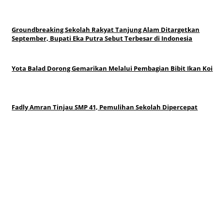
Groundbreaking Sekolah Rakyat Tanjung Alam Ditargetkan
September, Bupati Eka Putra Sebut Terbesar di Indonesia
Yota Balad Dorong Gemarikan Melalui Pembagian Bibit Ikan Koi
Fadly Amran Tinjau SMP 41, Pemulihan Sekolah Dipercepat