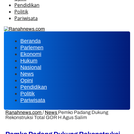
Pendidikan
Politik
Pariwisata
Beranda
Parlemen
Ekonomi
Hukum
Nasional
News
Opini
Pendidikan
Politik
Pariwisata
Ranahnews.com
/
News
Pemko Padang Dukung
Rekonstruksi Total GOR H Agus Salim