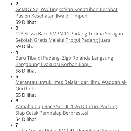
2
GeMOY SeJIWA Tingkatkan Kepatuhan Berobat
Pasien Kesehatan Jiwa di Timpeh
59 Dilihat
3
123 Siswa Baru SMPN 11 Padang Terima Seragam
Sekolah Gratis Melalui Progul Padang Juara
59 Dilihat
4
Baru Tiba di Padang, Zigo Rolanda Langsung
Bergabung Evakuasi Korban Banjir
58 Dilihat
5
Merantau untuk Ilmu: Belajar dari Ibnu Waddah al-
Qurthubi
55 Dilihat
6
Yamaha Cup Race Seri II 2026 Ditutup, Padang
Siap Cetak Pembalap Berprestasi
54 Dilihat
7
Fadly Amran Tinjau SMP 41, Pemulihan Sekolah