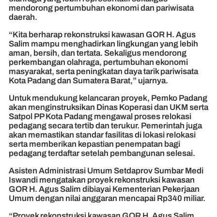
mendorong pertumbuhan ekonomi dan pariwisata
daerah.
“Kita berharap rekonstruksi kawasan GOR H. Agus
Salim mampu menghadirkan lingkungan yang lebih
aman, bersih, dan tertata. Sekaligus mendorong
perkembangan olahraga, pertumbuhan ekonomi
masyarakat, serta peningkatan daya tarik pariwisata
Kota Padang dan Sumatera Barat,” ujarnya.
Untuk mendukung kelancaran proyek, Pemko Padang
akan menginstruksikan Dinas Koperasi dan UKM serta
Satpol PP Kota Padang mengawal proses relokasi
pedagang secara tertib dan terukur. Pemerintah juga
akan memastikan standar fasilitas di lokasi relokasi
serta memberikan kepastian penempatan bagi
pedagang terdaftar setelah pembangunan selesai.
Asisten Administrasi Umum Setdaprov Sumbar Medi
Iswandi mengatakan proyek rekonstruksi kawasan
GOR H. Agus Salim dibiayai Kementerian Pekerjaan
Umum dengan nilai anggaran mencapai Rp340 miliar.
“Proyek rekonstruksi kawasan GOR H. Agus Salim