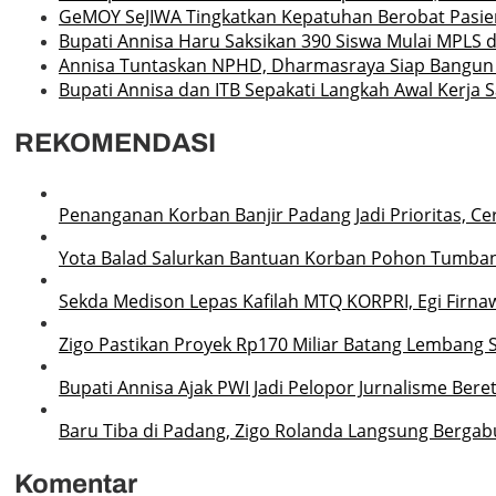
GeMOY SeJIWA Tingkatkan Kepatuhan Berobat Pasien
Bupati Annisa Haru Saksikan 390 Siswa Mulai MPLS 
Annisa Tuntaskan NPHD, Dharmasraya Siap Bangun S
Bupati Annisa dan ITB Sepakati Langkah Awal Kerj
REKOMENDASI
Penanganan Korban Banjir Padang Jadi Prioritas, Ce
Yota Balad Salurkan Bantuan Korban Pohon Tumba
Sekda Medison Lepas Kafilah MTQ KORPRI, Egi Firnaw
Zigo Pastikan Proyek Rp170 Miliar Batang Lembang 
Bupati Annisa Ajak PWI Jadi Pelopor Jurnalisme Ber
Baru Tiba di Padang, Zigo Rolanda Langsung Bergab
Komentar