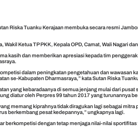
tan Riska Tuanku Kerajaan membuka secara resmi Jambore 
ka, Wakil Ketua TP PKK, Kepala OPD, Camat, Wali Nagari da
a kasih dan memberikan apresiasi kepada tim penggerak
asraya.
kompetisi dalam peningkatan pengetahuan dan wawasan kade
matan se-Kabupaten Dharmasraya,” kata Sutan Riska Tuank
an yang kebaradaanya di semua jenjang mulai dari pusat
ng diatur oleh Perpres 99 tahun 2017 yang turunannya be
g memang kiprahnya tidak diragukan lagi sebagai mitra p
rus berkembang pesat kedepannya,” ungkapnya lagi.
ar berkompetisi dengan tetap menjaga nilai-nilai sportifita