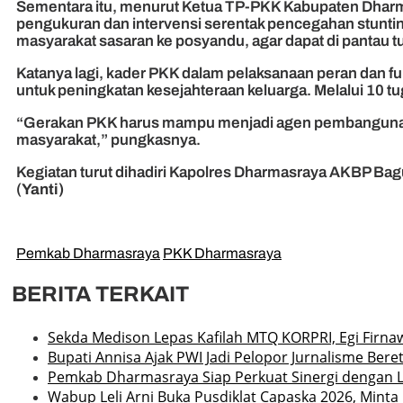
Sementara itu, menurut Ketua TP-PKK Kabupaten Dhar
pengukuran dan intervensi serentak pencegahan stunti
masyarakat sasaran ke posyandu, agar dapat di pantau
Katanya lagi, kader PKK dalam pelaksanaan peran dan 
untuk peningkatan kesejahteraan keluarga. Melalui 10 t
“Gerakan PKK harus mampu menjadi agen pembangunan
masyarakat,” pungkasnya.
Kegiatan turut dihadiri Kapolres Dharmasraya AKBP Bag
(
Yanti)
Pemkab Dharmasraya
PKK Dharmasraya
BERITA TERKAIT
Sekda Medison Lepas Kafilah MTQ KORPRI, Egi Firnaw
Bupati Annisa Ajak PWI Jadi Pelopor Jurnalisme Ber
Pemkab Dharmasraya Siap Perkuat Sinergi dengan
Wabup Leli Arni Buka Pusdiklat Capaska 2026, Mint