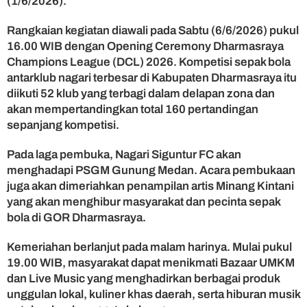
(1/6/2026).
a
G
Rangkaian kegiatan diawali pada Sabtu (6/6/2026) pukul
O
16.00 WIB dengan Opening Ceremony Dharmasraya
R
Champions League (DCL) 2026. Kompetisi sepak bola
D
antarklub nagari terbesar di Kabupaten Dharmasraya itu
h
diikuti 52 klub yang terbagi dalam delapan zona dan
a
r
akan mempertandingkan total 160 pertandingan
m
sepanjang kompetisi.
a
s
Pada laga pembuka, Nagari Siguntur FC akan
r
menghadapi PSGM Gunung Medan. Acara pembukaan
a
juga akan dimeriahkan penampilan artis Minang Kintani
y
yang akan menghibur masyarakat dan pecinta sepak
a
bola di GOR Dharmasraya.
Kemeriahan berlanjut pada malam harinya. Mulai pukul
19.00 WIB, masyarakat dapat menikmati Bazaar UMKM
dan Live Music yang menghadirkan berbagai produk
unggulan lokal, kuliner khas daerah, serta hiburan musik