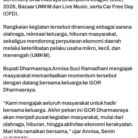
k
2026, Bazaar UMKM dan Live Music, serta Car Free Day
W
(CFD).
a
r
g
Rangkaian kegiatan tersebut dirancang sebagai sarana
a
olahraga, rekreasi keluarga, hiburan masyarakat,
R
sekaligus mendorong perputaran ekonomi daerah
a
melalui keterlibatan pelaku usaha mikro, kecil, dan
m
menengah (UMKM).
a
i
Bupati Dharmasraya Annisa Suci Ramadhani mengajak
k
masyarakat memanfaatkan momentum tersebut
a
n
dengan datang bersama keluarga ke GOR
T
Dharmasraya.
i
g
“Kami mengajak seluruh masyarakat untuk hadir
a
bersama keluarga. Akhir pekan ini GOR Dharmasraya
A
akan menjadi pusat kegiatan masyarakat, mulai dari
g
olahraga, hiburan, hingga aktivitas ekonomi kerakyatan.
e
n
Mari kita ramaikan bersama,” ujar Annisa, Senin
d