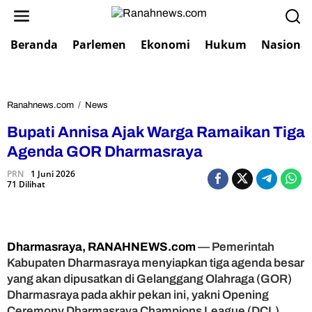
L
e
w
Beranda
Parlemen
Ekonomi
Hukum
Nasional
a
t
i
k
e
Ranahnews.com
/
News
B
k
u
Bupati Annisa Ajak Warga Ramaikan Tiga
o
p
n
a
Agenda GOR Dharmasraya
t
t
e
PRN
1 Juni 2026
i
71 Dilihat
n
A
n
n
i
s
Dharmasraya, RANAHNEWS.com
— Pemerintah
a
Kabupaten Dharmasraya menyiapkan tiga agenda besar
A
yang akan dipusatkan di Gelanggang Olahraga (GOR)
j
Dharmasraya pada akhir pekan ini, yakni Opening
a
Ceremony Dharmasraya Champions League (DCL)