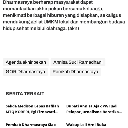
Dharmasraya berharap masyarakat dapat
memanfaatkan akhir pekan bersama keluarga,
menikmati berbagai hiburan yang disiapkan, sekaligus
mendukung geliat UMKM lokal dan membangun budaya
hidup sehat melalui olahraga. (akn)
Agenda akhir pekan
Annisa Suci Ramadhani
GOR Dharmasraya
Pemkab Dharmasraya
BERITA TERKAIT
Sekda Medison Lepas Kafilah
Bupati Annisa Ajak PWI Jadi
MTQ KORPRI, Egi Firnawati
Pelopor Jurnalisme Beretika
Siap Wakili Sumbar di Tingkat
di Tengah Perkembangan AI
Nasional
Pemkab Dharmasraya Siap
Wabup Leli Arni Buka