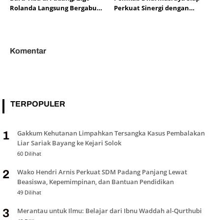
Rolanda Langsung Bergabung
Perkuat Sinergi dengan
Evakuasi Korban Banjir
LKAAM di Bawah
Kepemimpinan Marlon
Martua
Komentar
TERPOPULER
Gakkum Kehutanan Limpahkan Tersangka Kasus Pembalakan
1
Liar Sariak Bayang ke Kejari Solok
60 Dilihat
Wako Hendri Arnis Perkuat SDM Padang Panjang Lewat
2
Beasiswa, Kepemimpinan, dan Bantuan Pendidikan
49 Dilihat
Merantau untuk Ilmu: Belajar dari Ibnu Waddah al-Qurthubi
3