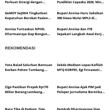
Perkuat Sinergi dengan
Pusdiklat Capaska 2026, Minta
LKAAM di Bawah
Peserta Siap Emban Tugas
Kepemimpinan Marlon
Negara
GeMOY SeJIWA Tingkatkan
Bupati Annisa Haru Saksikan
Martua
Kepatuhan Berobat Pasien
390 Siswa Mulai MPLS di
Kesehatan Jiwa di Timpeh
Sekolah Rakyat Dharmasraya
Annisa Tuntaskan NPHD,
Bupati Annisa dan ITB
Dharmasraya Siap Bangun
Sepakati Langkah Awal Kerja
Sekolah Nasional Terintegrasi
Sama Pendidikan serta
Pengembangan Daerah
REKOMENDASI
Yota Balad Salurkan Bantuan
Sekda Medison Lepas Kafilah
Korban Pohon Tumbang,
MTQ KORPRI, Egi Firnawati
Pemkot Pariaman Siapkan
Siap Wakili Sumbar di Tingkat
Bedah Rumah
Nasional
Zigo Pastikan Proyek Rp170
Bupati Annisa Ajak PWI Jadi
Miliar Batang Lembang
Pelopor Jurnalisme Beretika
Segera Berjalan
di Tengah Perkembangan AI
Baru Tiba di Padang, Zigo
Pemkab Dharmasraya Siap