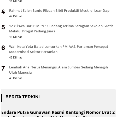
48 Dilihat
Rahmat Saleh Bantu Ribuan Bibit Produktif Meski di Luar Dapil
4
47 Dilihat
123 Siswa Baru SMPN 11 Padang Terima Seragam Sekolah Gratis
5
Melalui Progul Padang Juara
46 Dilihat
Wali Kota Yota Balad Luncurkan PM-AAS, Pariaman Percepat
6
Modernisasi Sektor Pertanian
45 Dilihat
Lembah Anai Terus Menangis, Alam Sumbar Sedang Menagih
7
Ulah Manusia
43 Dilihat
BERITA TERKINI
Endara Putra Gunawan Resmi Kantongi Nomor Urut 2