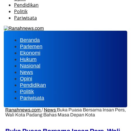
Pendidikan
Politik
Pariwisata
Beranda
Parlemen
Ekonomi
Hukum
Nasional
News
Opini
Pendidikan
Politik
Pariwisata
Ranahnews.com
/
News
Buka Puasa Bersama Insan Pers,
Wali Kota Padang Bahas Masa Depan Kota