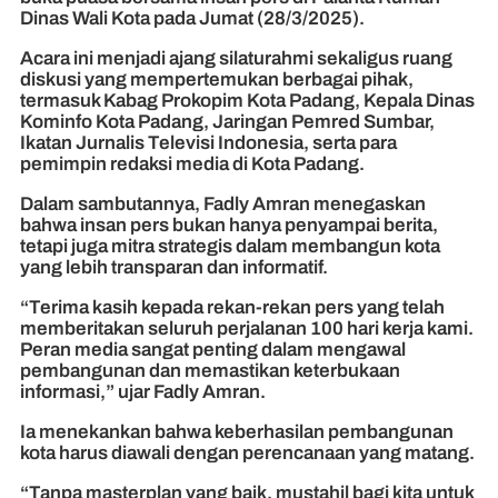
Dinas Wali Kota pada Jumat (28/3/2025).
Acara ini menjadi ajang silaturahmi sekaligus ruang
diskusi yang mempertemukan berbagai pihak,
termasuk Kabag Prokopim Kota Padang, Kepala Dinas
Kominfo Kota Padang, Jaringan Pemred Sumbar,
Ikatan Jurnalis Televisi Indonesia, serta para
pemimpin redaksi media di Kota Padang.
Dalam sambutannya, Fadly Amran menegaskan
bahwa insan pers bukan hanya penyampai berita,
tetapi juga mitra strategis dalam membangun kota
yang lebih transparan dan informatif.
“Terima kasih kepada rekan-rekan pers yang telah
memberitakan seluruh perjalanan 100 hari kerja kami.
Peran media sangat penting dalam mengawal
pembangunan dan memastikan keterbukaan
informasi,” ujar Fadly Amran.
Ia menekankan bahwa keberhasilan pembangunan
kota harus diawali dengan perencanaan yang matang.
“Tanpa masterplan yang baik, mustahil bagi kita untuk