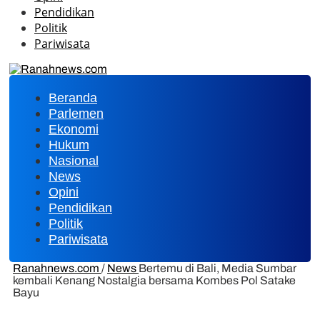
Pendidikan
Politik
Pariwisata
Beranda
Parlemen
Ekonomi
Hukum
Nasional
News
Opini
Pendidikan
Politik
Pariwisata
Ranahnews.com
/
News
Bertemu di Bali, Media Sumbar
kembali Kenang Nostalgia bersama Kombes Pol Satake
Bayu