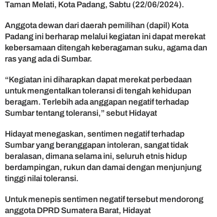
Taman Melati, Kota Padang, Sabtu (22/06/2024).
d
a
Anggota dewan dari daerah pemilihan (dapil) Kota
y
Padang ini berharap melalui kegiatan ini dapat merekat
a
t
kebersamaan ditengah keberagaman suku, agama dan
G
ras yang ada di Sumbar.
e
l
“Kegiatan ini diharapkan dapat merekat perbedaan
a
untuk mengentalkan toleransi di tengah kehidupan
r
beragam. Terlebih ada anggapan negatif terhadap
F
Sumbar tentang toleransi,” sebut Hidayat
e
s
Hidayat menegaskan, sentimen negatif terhadap
t
i
Sumbar yang beranggapan intoleran, sangat tidak
v
beralasan, dimana selama ini, seluruh etnis hidup
a
berdampingan, rukun dan damai dengan menjunjung
l
tinggi nilai toleransi.
M
u
Untuk menepis sentimen negatif tersebut mendorong
l
anggota DPRD Sumatera Barat, Hidayat
t