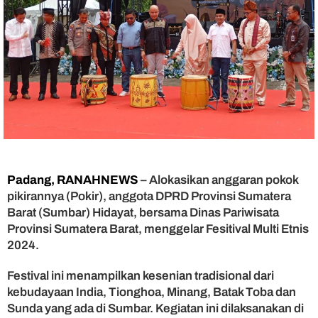
n
y
a
,
A
n
g
g
o
t
a
D
P
Padang, RANAHNEWS
– Alokasikan anggaran pokok
R
pikirannya (Pokir), anggota DPRD Provinsi Sumatera
D
Barat (Sumbar) Hidayat, bersama Dinas Pariwisata
S
Provinsi Sumatera Barat, menggelar Fesitival Multi Etnis
u
m
2024.
b
a
Festival ini menampilkan kesenian tradisional dari
r
kebudayaan India, Tionghoa, Minang, Batak Toba dan
H
Sunda yang ada di Sumbar. Kegiatan ini dilaksanakan di
i