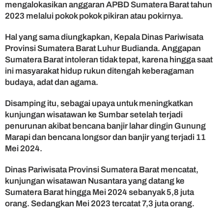
i
mengalokasikan anggaran APBD Sumatera Barat tahun
E
2023 melalui pokok pokok pikiran atau pokirnya.
t
n
Hal yang sama diungkapkan, Kepala Dinas Pariwisata
i
Provinsi Sumatera Barat Luhur Budianda. Anggapan
s
Sumatera Barat intoleran tidak tepat, karena hingga saat
2
ini masyarakat hidup rukun ditengah keberagaman
0
budaya, adat dan agama.
2
4
Disamping itu, sebagai upaya untuk meningkatkan
kunjungan wisatawan ke Sumbar setelah terjadi
penurunan akibat bencana banjir lahar dingin Gunung
Marapi dan bencana longsor dan banjir yang terjadi 11
Mei 2024.
Dinas Pariwisata Provinsi Sumatera Barat mencatat,
kunjungan wisatawan Nusantara yang datang ke
Sumatera Barat hingga Mei 2024 sebanyak 5,8 juta
orang. Sedangkan Mei 2023 tercatat 7,3 juta orang.