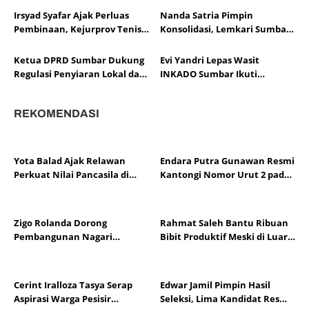
2025, Soroti Efektivitas
Berprestasi
Irsyad Syafar Ajak Perluas
Nanda Satria Pimpin
Kinerja Fiskal
Pembinaan, Kejurprov Tenis
Konsolidasi, Lemkari Sumbar
Meja Sumbar Jadi Ajang Cetak
Siapkan Rakor Susun Program
Atlet Berprestasi
2026
Ketua DPRD Sumbar Dukung
Evi Yandri Lepas Wasit
Regulasi Penyiaran Lokal dan
INKADO Sumbar Ikuti
Penguatan Literasi Media
Sertifikasi AKF Bangladesh
REKOMENDASI
Yota Balad Ajak Relawan
Endara Putra Gunawan Resmi
Perkuat Nilai Pancasila di
Kantongi Nomor Urut 2 pada
Kota Pariaman
Penetapan Calon Wali Nagari
Aie Dingin
Zigo Rolanda Dorong
Rahmat Saleh Bantu Ribuan
Pembangunan Nagari
Bibit Produktif Meski di Luar
Berbasis Kajian Mahasiswa
Dapil
KKN UNP
Cerint Iralloza Tasya Serap
Edwar Jamil Pimpin Hasil
Aspirasi Warga Pesisir
Seleksi, Lima Kandidat Resmi