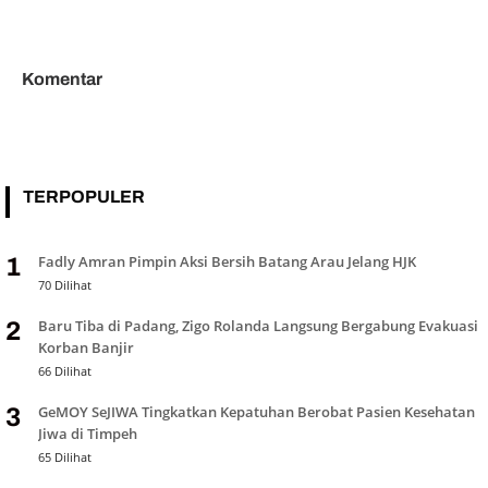
Selatan, BPJS dan Pendidikan
Lolos Pilwana Alahan Panjang
Jadi Perhatian
2026
Komentar
TERPOPULER
Fadly Amran Pimpin Aksi Bersih Batang Arau Jelang HJK
1
70 Dilihat
Baru Tiba di Padang, Zigo Rolanda Langsung Bergabung Evakuasi
2
Korban Banjir
66 Dilihat
GeMOY SeJIWA Tingkatkan Kepatuhan Berobat Pasien Kesehatan
3
Jiwa di Timpeh
65 Dilihat