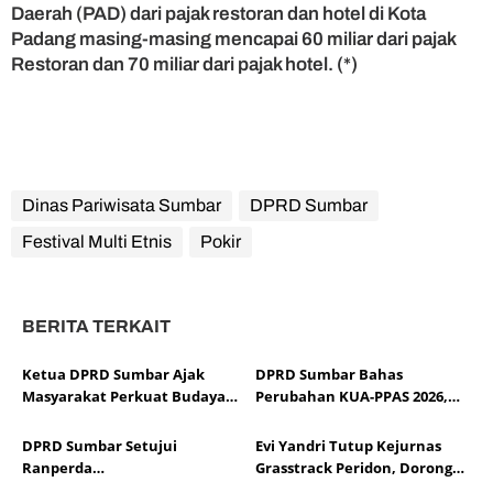
Daerah (PAD) dari pajak restoran dan hotel di Kota
Padang masing-masing mencapai 60 miliar dari pajak
Restoran dan 70 miliar dari pajak hotel. (*)
Dinas Pariwisata Sumbar
DPRD Sumbar
Festival Multi Etnis
Pokir
BERITA TERKAIT
Ketua DPRD Sumbar Ajak
DPRD Sumbar Bahas
Masyarakat Perkuat Budaya
Perubahan KUA-PPAS 2026,
Kewaspadaan Dini demi
Sesuaikan APBD dengan
Menjaga Kantibmas
Dinamika Fiskal dan Ekonomi
DPRD Sumbar Setujui
Evi Yandri Tutup Kejurnas
Daerah
Ranperda
Grasstrack Peridon, Dorong
Pertanggungjawaban APBD
Lahirnya Pembalap