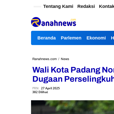
L
Tentang Kami
Redaksi
Konta
e
w
a
t
i
k
Beranda
Parlemen
Ekonomi
e
k
o
n
t
Ranahnews.com
/
News
W
e
a
Wali Kota Padang No
n
l
i
Dugaan Perselingku
K
o
PRN
27 April 2025
t
382 Dilihat
a
P
a
d