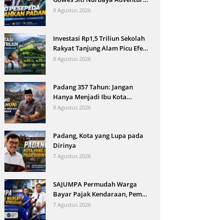
X Padang
8 Agustus 2026
Investasi Rp1,5 Triliun Sekolah
Rakyat Tanjung Alam Picu Efek
Domino Ekonomi
8 Agustus 2026
Padang 357 Tahun: Jangan
Hanya Menjadi Ibu Kota
Sumbar
8 Agustus 2026
Padang, Kota yang Lupa pada
Dirinya
7 Agustus 2026
SAJUMPA Permudah Warga
Bayar Pajak Kendaraan, Pemko
Pariaman Jemput Bola
7 Agustus 2026