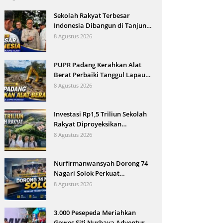
Sekolah Rakyat Terbesar
Indonesia Dibangun di Tanjung
Alam
8 Agustus 2026
PUPR Padang Kerahkan Alat
Berat Perbaiki Tanggul Lapau
Munggu
8 Agustus 2026
Investasi Rp1,5 Triliun Sekolah
Rakyat Diproyeksikan
Gerakkan Ekonomi Tanjung
8 Agustus 2026
Alam
Nurfirmanwansyah Dorong 74
Nagari Solok Perkuat
Transformasi Digital
8 Agustus 2026
3.000 Pesepeda Meriahkan
Gowes Siti Nurbaya Adventure-