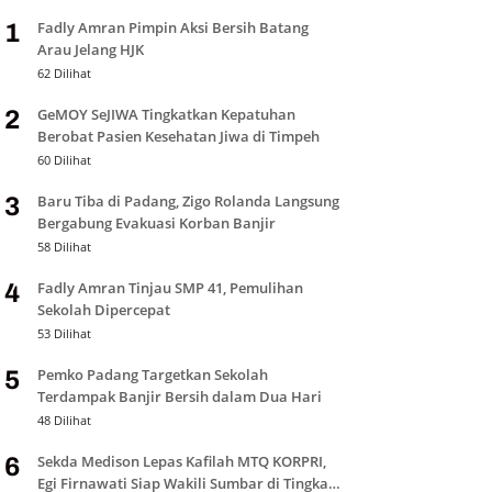
Fadly Amran Pimpin Aksi Bersih Batang
1
Arau Jelang HJK
62 Dilihat
GeMOY SeJIWA Tingkatkan Kepatuhan
2
Berobat Pasien Kesehatan Jiwa di Timpeh
60 Dilihat
Baru Tiba di Padang, Zigo Rolanda Langsung
3
Bergabung Evakuasi Korban Banjir
58 Dilihat
Fadly Amran Tinjau SMP 41, Pemulihan
4
Sekolah Dipercepat
53 Dilihat
Pemko Padang Targetkan Sekolah
5
Terdampak Banjir Bersih dalam Dua Hari
48 Dilihat
Sekda Medison Lepas Kafilah MTQ KORPRI,
6
Egi Firnawati Siap Wakili Sumbar di Tingkat