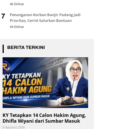
Nasional
46 Dilihat
Penanganan Korban Banjir Padang Jadi
7
Prioritas, Cerint Salurkan Bantuan
44 Dilihat
BERITA TERKINI
KY Tetapkan 14 Calon Hakim Agung,
Dhifla Wiyani dari Sumbar Masuk
8 Agustus 2026