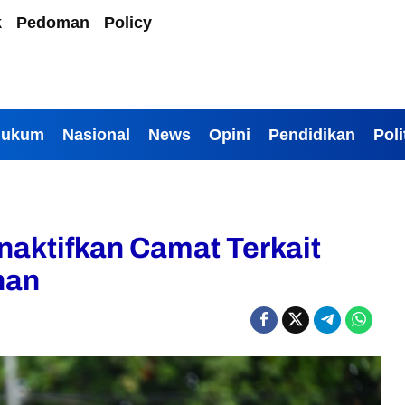
k
Pedoman
Policy
Hukum
Nasional
News
Opini
Pendidikan
Poli
naktifkan Camat Terkait
han