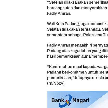
“Setelah dilaksanakan pemeriks
n
bersangkutan dan menyerahkan pe
Fadly Amran.
Wali Kota Padang juga memastik
Selatan tidak akan terganggu. S
sementara sebagai Pelaksana Tu
Fadly Amran mengakhiri pernya
Padang atas kegaduhan yang di
hasil pemeriksaan guna memperol
“Kami mohon maaf kepada warga 
Padang berkomitmen untuk menunt
pemeriksaan,” tutupnya di sela 
(rn/*/pzv)