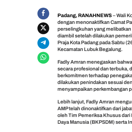
a
i
Padang, RANAHNEWS
– Wali K
t
dengan menonaktifkan Camat Pada
D
u
perselingkuhan yang melibatkan s
g
diambil setelah dilakukan pemer
a
Praja Kota Padang pada Sabtu (2
a
Kecamatan Lubuk Begalung.
n
P
Fadly Amran menegaskan bahwa p
e
secara profesional dan terbuka,
r
berkomitmen terhadap penegakan
s
e
dilakukan penindakan sesuai den
l
menyampaikan perkembangan pem
i
n
Lebih lanjut, Fadly Amran mengu
g
AMP telah dinonaktifkan dari jab
k
oleh Tim Pemeriksa Khusus da
u
Daya Manusia (BKPSDM) serta In
h
a