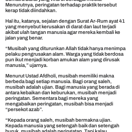
Menurutnya, peringatan terhadap praktik tersebut
kerap tidak diindahkan.
Hal itu, katanya, sejalan dengan Surat Ar-Rum ayat 41
yang menyebut kerusakan di darat dan laut terjadi
akibat ulah tangan manusia agar mereka kembali ke
jalan yang benar.
“Musibah yang diturunkan Allah tidak hanya menimpa
pelaku pengrusakan alam. Warga yang tidak berdosa
pun ikut menjadi korban amukan alam yang dirusak
manusia,” ujarnya.
Menurut Ustad Afdholi, musibah memiliki makna
berbeda bagi setiap manusia. Bagi orang saleh,
musibah adalah ujian. Bagi manusia yang berada di
antara kebaikan dan keburukan, musibah menjadi
peringatan. Sementara bagi mereka yang
mengabaikan peringatan, musibah bisa menjadi
“persekot azab”.
“Kepada orang saleh, musibah bermakna ujian.
Kepada manusia yang setengah baik dan setengah
buruk, musibah adalah peringatan. Tapi kalau