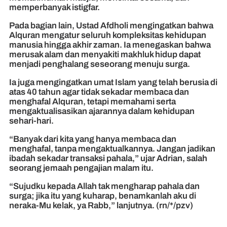
memperbanyak istigfar.
Pada bagian lain, Ustad Afdholi mengingatkan bahwa
Alquran mengatur seluruh kompleksitas kehidupan
manusia hingga akhir zaman. Ia menegaskan bahwa
merusak alam dan menyakiti makhluk hidup dapat
menjadi penghalang seseorang menuju surga.
Ia juga mengingatkan umat Islam yang telah berusia di
atas 40 tahun agar tidak sekadar membaca dan
menghafal Alquran, tetapi memahami serta
mengaktualisasikan ajarannya dalam kehidupan
sehari-hari.
“Banyak dari kita yang hanya membaca dan
menghafal, tanpa mengaktualkannya. Jangan jadikan
ibadah sekadar transaksi pahala,” ujar Adrian, salah
seorang jemaah pengajian malam itu.
“Sujudku kepada Allah tak mengharap pahala dan
surga; jika itu yang kuharap, benamkanlah aku di
neraka-Mu kelak, ya Rabb,” lanjutnya. (rn/*/pzv)