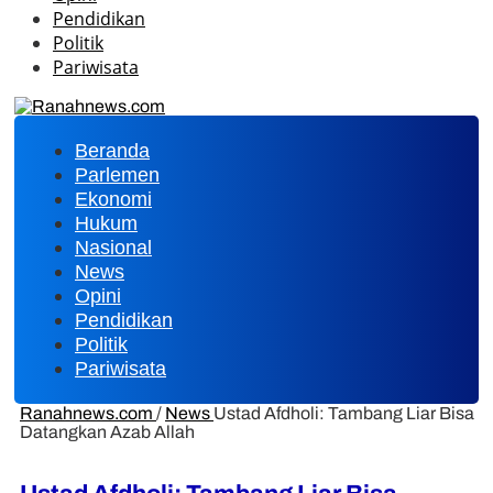
Pendidikan
Politik
Pariwisata
Beranda
Parlemen
Ekonomi
Hukum
Nasional
News
Opini
Pendidikan
Politik
Pariwisata
Ranahnews.com
/
News
Ustad Afdholi: Tambang Liar Bisa
Datangkan Azab Allah