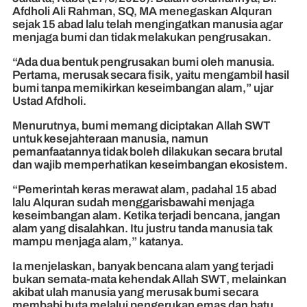
Afdholi Ali Rahman, SQ, MA menegaskan Alquran
sejak 15 abad lalu telah mengingatkan manusia agar
menjaga bumi dan tidak melakukan pengrusakan.
“Ada dua bentuk pengrusakan bumi oleh manusia.
Pertama, merusak secara fisik, yaitu mengambil hasil
bumi tanpa memikirkan keseimbangan alam,” ujar
Ustad Afdholi.
Menurutnya, bumi memang diciptakan Allah SWT
untuk kesejahteraan manusia, namun
pemanfaatannya tidak boleh dilakukan secara brutal
dan wajib memperhatikan keseimbangan ekosistem.
“Pemerintah keras merawat alam, padahal 15 abad
lalu Alquran sudah menggarisbawahi menjaga
keseimbangan alam. Ketika terjadi bencana, jangan
alam yang disalahkan. Itu justru tanda manusia tak
mampu menjaga alam,” katanya.
Ia menjelaskan, banyak bencana alam yang terjadi
bukan semata-mata kehendak Allah SWT, melainkan
akibat ulah manusia yang merusak bumi secara
membabi buta melalui pengerukan emas dan batu