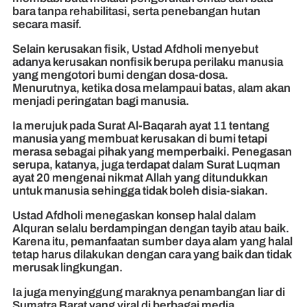
bara tanpa rehabilitasi, serta penebangan hutan
secara masif.
Selain kerusakan fisik, Ustad Afdholi menyebut
adanya kerusakan nonfisik berupa perilaku manusia
yang mengotori bumi dengan dosa-dosa.
Menurutnya, ketika dosa melampaui batas, alam akan
menjadi peringatan bagi manusia.
Ia merujuk pada Surat Al-Baqarah ayat 11 tentang
manusia yang membuat kerusakan di bumi tetapi
merasa sebagai pihak yang memperbaiki. Penegasan
serupa, katanya, juga terdapat dalam Surat Luqman
ayat 20 mengenai nikmat Allah yang ditundukkan
untuk manusia sehingga tidak boleh disia-siakan.
Ustad Afdholi menegaskan konsep halal dalam
Alquran selalu berdampingan dengan tayib atau baik.
Karena itu, pemanfaatan sumber daya alam yang halal
tetap harus dilakukan dengan cara yang baik dan tidak
merusak lingkungan.
Ia juga menyinggung maraknya penambangan liar di
Sumatra Barat yang viral di berbagai media.