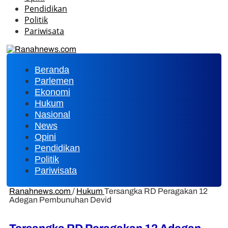
Pendidikan
Politik
Pariwisata
Beranda
Parlemen
Ekonomi
Hukum
Nasional
News
Opini
Pendidikan
Politik
Pariwisata
Ranahnews.com
/
Hukum
Tersangka RD Peragakan 12
Adegan Pembunuhan Devid