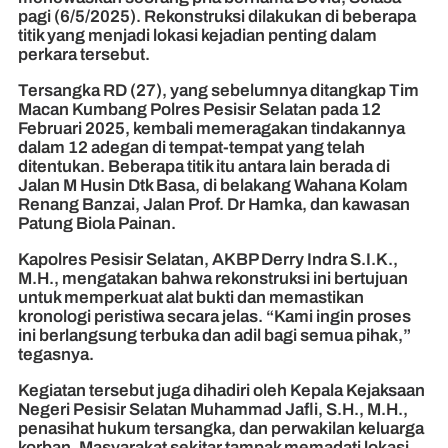
pagi (6/5/2025). Rekonstruksi dilakukan di beberapa
titik yang menjadi lokasi kejadian penting dalam
perkara tersebut.
Tersangka RD (27), yang sebelumnya ditangkap Tim
Macan Kumbang Polres Pesisir Selatan pada 12
Februari 2025, kembali memeragakan tindakannya
dalam 12 adegan di tempat-tempat yang telah
ditentukan. Beberapa titik itu antara lain berada di
Jalan M Husin Dtk Basa, di belakang Wahana Kolam
Renang Banzai, Jalan Prof. Dr Hamka, dan kawasan
Patung Biola Painan.
Kapolres Pesisir Selatan, AKBP Derry Indra S.I.K.,
M.H., mengatakan bahwa rekonstruksi ini bertujuan
untuk memperkuat alat bukti dan memastikan
kronologi peristiwa secara jelas. “Kami ingin proses
ini berlangsung terbuka dan adil bagi semua pihak,”
tegasnya.
Kegiatan tersebut juga dihadiri oleh Kepala Kejaksaan
Negeri Pesisir Selatan Muhammad Jafli, S.H., M.H.,
penasihat hukum tersangka, dan perwakilan keluarga
korban. Masyarakat sekitar tampak memadati lokasi