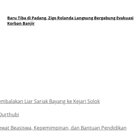
Baru Tiba di Padang, Zigo Rolanda Langsung Bergabung Evakuasi
Korban Banjir
alakan Liar Sariak Bayang ke Kejari Solok
Qurthubi
ewat Beasiswa, Kepemimpinan, dan Bantuan Pendidikan