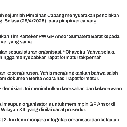
lah sejumlah Pimpinan Cabang menyuarakan penolakan
g, Selasa (29/4/2025), para pimpinan cabang
tukan Tim Karteker PW GP Ansor Sumatera Barat kepada
hari yang sama.
an sesuai aturan organisasi. “Chaydirul Yahya selaku
ingga menyebabkan rapat formatur tak pernah
sahan kepengurusan. Yafris mengungkapkan bahwa salah
lam dokumen Berita Acara hasil rapat formatur.
idak demikian. Ini menimbulkan keresahan dan kekecewaan
ral maupun organisatoris untuk memimpin GP Ansor di
ilayah XIII yang dinilai cacat prosedur.
. Ini demi menjaga integritas organisasi dan ketaatan