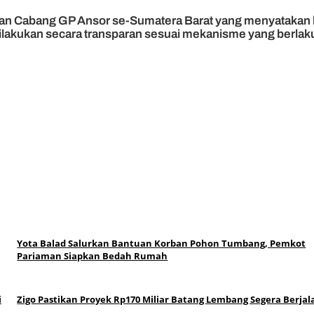
pinan Cabang GP Ansor se-Sumatera Barat yang menyatakan
ilakukan secara transparan sesuai mekanisme yang berlaku.
Yota Balad Salurkan Bantuan Korban Pohon Tumbang, Pemkot
Pariaman Siapkan Bedah Rumah
i
Zigo Pastikan Proyek Rp170 Miliar Batang Lembang Segera Berjal