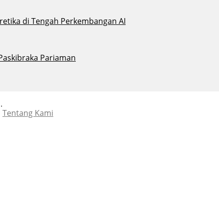
eretika di Tengah Perkembangan AI
 Paskibraka Pariaman
.
Tentang Kami