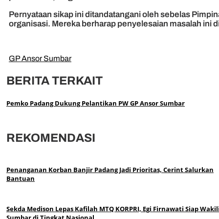
Pernyataan sikap ini ditandatangani oleh sebelas Pim
organisasi. Mereka berharap penyelesaian masalah ini d
GP Ansor Sumbar
BERITA TERKAIT
Pemko Padang Dukung Pelantikan PW GP Ansor Sumbar
REKOMENDASI
Penanganan Korban Banjir Padang Jadi Prioritas, Cerint Salurkan
Bantuan
Sekda Medison Lepas Kafilah MTQ KORPRI, Egi Firnawati Siap Wakil
Sumbar di Tingkat Nasional