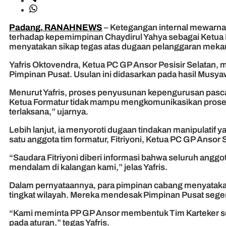
Padang, RANAHNEWS
– Ketegangan internal mewarna
terhadap kepemimpinan Chaydirul Yahya sebagai Ketua Pi
menyatakan sikap tegas atas dugaan pelanggaran mek
Yafris Oktovendra, Ketua PC GP Ansor Pesisir Selatan
Pimpinan Pusat. Usulan ini didasarkan pada hasil Musya
Menurut Yafris, proses penyusunan kepengurusan pasca K
Ketua Formatur tidak mampu mengkomunikasikan proses
terlaksana,” ujarnya.
Lebih lanjut, ia menyoroti dugaan tindakan manipulati
satu anggota tim formatur, Fitriyoni, Ketua PC GP Ansor
“Saudara Fitriyoni diberi informasi bahwa seluruh angg
mendalam di kalangan kami,” jelas Yafris.
Dalam pernyataannya, para pimpinan cabang menyatakan 
tingkat wilayah. Mereka mendesak Pimpinan Pusat segera 
“Kami meminta PP GP Ansor membentuk Tim Karteker seba
pada aturan,” tegas Yafris.