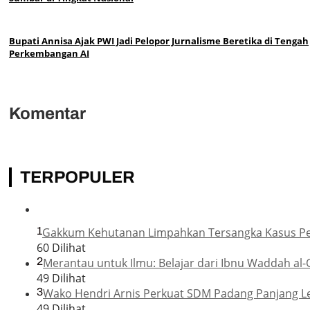
Bupati Annisa Ajak PWI Jadi Pelopor Jurnalisme Beretika di Tengah
Perkembangan AI
Komentar
TERPOPULER
1
Gakkum Kehutanan Limpahkan Tersangka Kasus Pemb
60 Dilihat
2
Merantau untuk Ilmu: Belajar dari Ibnu Waddah al-
49 Dilihat
3
Wako Hendri Arnis Perkuat SDM Padang Panjang L
49 Dilihat