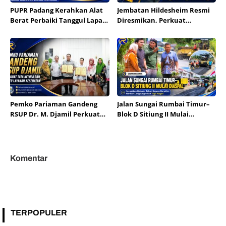
PUPR Padang Kerahkan Alat
Jembatan Hildesheim Resmi
Berat Perbaiki Tanggul Lapau
Diresmikan, Perkuat
Munggu
Persahabatan Padang dan
Kota Hildesheim
Pemko Pariaman Gandeng
Jalan Sungai Rumbai Timur–
RSUP Dr. M. Djamil Perkuat
Blok D Sitiung II Mulai
Tata Kelola dan Mutu
Diaspal, Kerusakan Belasan
Layanan Kesehatan
Tahun Segera Berakhir
Komentar
TERPOPULER