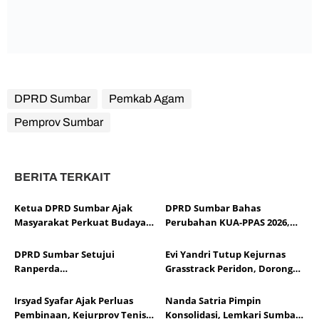
DPRD Sumbar
Pemkab Agam
Pemprov Sumbar
BERITA TERKAIT
Ketua DPRD Sumbar Ajak
DPRD Sumbar Bahas
Masyarakat Perkuat Budaya
Perubahan KUA-PPAS 2026,
Kewaspadaan Dini demi
Sesuaikan APBD dengan
Menjaga Kantibmas
Dinamika Fiskal dan Ekonomi
DPRD Sumbar Setujui
Evi Yandri Tutup Kejurnas
Daerah
Ranperda
Grasstrack Peridon, Dorong
Pertanggungjawaban APBD
Lahirnya Pembalap
2025, Soroti Efektivitas
Berprestasi
Irsyad Syafar Ajak Perluas
Nanda Satria Pimpin
Kinerja Fiskal
Pembinaan, Kejurprov Tenis
Konsolidasi, Lemkari Sumbar