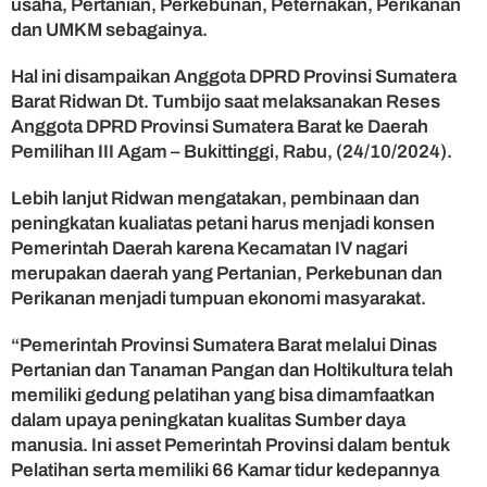
usaha, Pertanian, Perkebunan, Peternakan, Perikanan
m
dan UMKM sebagainya.
b
a
Hal ini disampaikan Anggota DPRD Provinsi Sumatera
r
Barat Ridwan Dt. Tumbijo saat melaksanakan Reses
R
Anggota DPRD Provinsi Sumatera Barat ke Daerah
i
d
Pemilihan III Agam – Bukittinggi, Rabu, (24/10/2024).
w
a
Lebih lanjut Ridwan mengatakan, pembinaan dan
n
peningkatan kualiatas petani harus menjadi konsen
D
Pemerintah Daerah karena Kecamatan IV nagari
a
merupakan daerah yang Pertanian, Perkebunan dan
t
Perikanan menjadi tumpuan ekonomi masyarakat.
u
k
T
“Pemerintah Provinsi Sumatera Barat melalui Dinas
u
Pertanian dan Tanaman Pangan dan Holtikultura telah
m
memiliki gedung pelatihan yang bisa dimamfaatkan
b
dalam upaya peningkatan kualitas Sumber daya
i
manusia. Ini asset Pemerintah Provinsi dalam bentuk
j
Pelatihan serta memiliki 66 Kamar tidur kedepannya
o