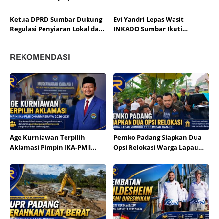
Meja Sumbar Jadi Ajang Cetak
Siapkan Rakor Susun Program
Atlet Berprestasi
2026
Ketua DPRD Sumbar Dukung
Evi Yandri Lepas Wasit
Regulasi Penyiaran Lokal dan
INKADO Sumbar Ikuti
Penguatan Literasi Media
Sertifikasi AKF Bangladesh
REKOMENDASI
Age Kurniawan Terpilih
Pemko Padang Siapkan Dua
Aklamasi Pimpin IKA-PMII
Opsi Relokasi Warga Lapau
Dharmasraya
Munggu