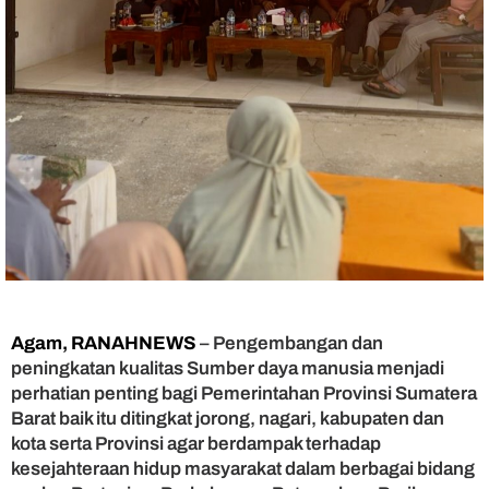
s
y
a
r
a
k
a
t
,
A
n
g
g
o
t
Agam, RANAHNEWS
– Pengembangan dan
a
peningkatan kualitas Sumber daya manusia menjadi
D
perhatian penting bagi Pemerintahan Provinsi Sumatera
P
Barat baik itu ditingkat jorong, nagari, kabupaten dan
R
D
kota serta Provinsi agar berdampak terhadap
S
kesejahteraan hidup masyarakat dalam berbagai bidang
u