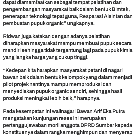
dapat diamamfaatkan sebagai tempat pelatihan dan
R
e
pengembangan masyarakat baik dalam bentuk Bimtek,
s
penerapan teknologi tepat guna, Resparasi Alsintan dan
e
pembuatan pupuk organic” ungkapnya.
s
K
Ridwan juga katakan dengan adanya pelatihan
e
diharapkan masyarakat mampu membuat pupuk secara
N
mandiri sehingga tidak tergantung lagi pada pupuk kimia
a
yang langka harga yang cukup tinggi.
g
a
r
“Kedepan kita harapkan masyarakat petani di nagari
i
bawan baik dalam bentuk kelompok yang dalam menjadi
B
pilot projek nantinya mampu memproduksi dan
a
menyediakan pupuk organic sendiri, sehingga hasil
w
produksi meningkat lebih baik,” harapnya.
a
n
Pada kesempatan ini walinagari Bawan Arif Eka Putra
mengatakan kunjungan reses ini merupakan
pertanggujawaban moril anggota DPRD Sumbar kepada
konstituenya dalam rangka menghimpun dan menyerap