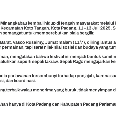
i Minangkabau kembali hidup di tengah masyarakat melalui 
, Kecamatan Koto Tangah, Kota Padang, 11–13 Juli 2025. 
uh semangat untuk memperebutkan piala bergilir.
 Barat, Vasco Ruseimy, Jumat malam (11/7), diiringi antu
r permainan, tapi sarat nilai-nilai sosial dan budaya yang
man, mengatakan bahwa festival ini menjadi bentuk komitme
njatuhkan seperti sepak takraw. Sepak Rago mengajarkan k
dia perlawanan tersembunyi terhadap penjajah, karena saat 
si, dan koordinasi.
yang terbaik walau menerima yang buruk, tidak menyimpan 
tahan hanya di Kota Padang dan Kabupaten Padang Pariaman