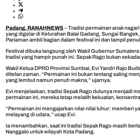
Padang, RANAHNEWS
– Tradisi permainan anak nagar
yang digelar di Kelurahan Balai Gadang, Sungai Bangek
Pariaman ambil bagian dalam festival ini dan tampil pen
Festival dibuka langsung oleh Wakil Gubernur Sumatera
tradisi yang hampir punah ini. Sepak Rago bukan sekada
Wakil Ketua DPRD Provinsi Sumbar, Evi Yandri Rajo Budi
ditelan zaman. “Permainan ini bukan tentang saling me
yang lembut namun penuh makna,” ujarnya.
Evi menjelaskan, tradisi Sepak Rago dulunya menjadi me
permainan ini, mereka tetap melatih kekuatan, konsentra
“Permainan ini mengajarkan nilai-nilai luhur: memberi 
melayang di udara,” ucap Evi.
Ia menambahkan, saat ini tradisi Sepak Rago masih ber
Nanggalo untuk wilayah Kota Padang.