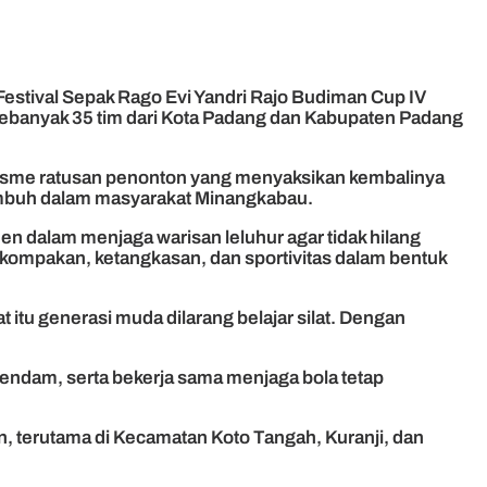
Festival Sepak Rago Evi Yandri Rajo Budiman Cup IV
Sebanyak 35 tim dari Kota Padang dan Kabupaten Padang
siasme ratusan penonton yang menyaksikan kembalinya
 tumbuh dalam masyarakat Minangkabau.
n dalam menjaga warisan leluhur agar tidak hilang
ekompakan, ketangkasan, dan sportivitas dalam bentuk
itu generasi muda dilarang belajar silat. Dengan
dendam, serta bekerja sama menjaga bola tetap
, terutama di Kecamatan Koto Tangah, Kuranji, dan