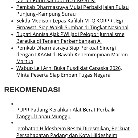
Merah Putih Sambut HUT Ke-81 RI
Pemkab Dharmasraya Mulai Perbaiki Jalan Pulau
Punjung–Kampung Surau
Sekda Medison Lepas Kafilah MTQ KORPRI, Egi
Firnawati Siap Wakili Sumbar di Tingkat Nasional
Bupati Annisa Ajak PWI Jadi Pelopor Jurnalisme
Beretika di Tengah Perkembangan AI
Pemkab Dharmasraya Siap Perkuat Sinergi
dengan LKAAM di Bawah Kepemimpinan Marlon
Martua
Wabup Leli Arni Buka Pusdiklat Capaska 2026,
Minta Peserta Siap Emban Tugas Negara
REKOMENDASI
PUPR Padang Kerahkan Alat Berat Perbaiki
Tanggul Lapau Munggu
Jembatan Hildesheim Resmi Diresmikan, Perkuat
Persahabatan Padang dan Kota Hildesheim