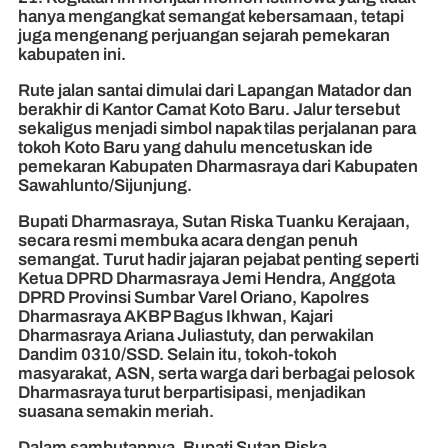
hanya mengangkat semangat kebersamaan, tetapi
juga mengenang perjuangan sejarah pemekaran
kabupaten ini.
Rute jalan santai dimulai dari Lapangan Matador dan
berakhir di Kantor Camat Koto Baru. Jalur tersebut
sekaligus menjadi simbol napak tilas perjalanan para
tokoh Koto Baru yang dahulu mencetuskan ide
pemekaran Kabupaten Dharmasraya dari Kabupaten
Sawahlunto/Sijunjung.
Bupati Dharmasraya, Sutan Riska Tuanku Kerajaan,
secara resmi membuka acara dengan penuh
semangat. Turut hadir jajaran pejabat penting seperti
Ketua DPRD Dharmasraya Jemi Hendra, Anggota
DPRD Provinsi Sumbar Varel Oriano, Kapolres
Dharmasraya AKBP Bagus Ikhwan, Kajari
Dharmasraya Ariana Juliastuty, dan perwakilan
Dandim 0310/SSD. Selain itu, tokoh-tokoh
masyarakat, ASN, serta warga dari berbagai pelosok
Dharmasraya turut berpartisipasi, menjadikan
suasana semakin meriah.
Dalam sambutannya, Bupati Sutan Riska