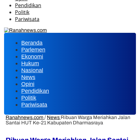
Pendidikan
Politik
Pariwisata
Beranda
Parlemen
Ekonomi
Hukum
Nasional
News
Opini
Pendidikan
Politik
Pariwisata
Ranahnews.com
/
News
Ribuan Warga Meriahkan Jalan
Santai HUT Ke-21 Kabupaten Dharmasraya