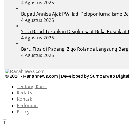
4 Agustus 2026
Bupati Annisa Ajak PWI Jadi Pelopor Jurnalisme B
4 Agustus 2026
Yota Balad Tekankan Disiplin Saat Buka Pusdiklat
4 Agustus 2026
Baru Tiba di Padang, Zigo Rolanda Langsung Berg
4 Agustus 2026
© 2024 - Ranahnews.com | Developed by Sumbarweb Digital
Tentang Kami
Redaksi
Kontak
Pedoman
Policy