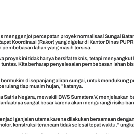
s menggenjot percepatan proyek normalisasi Sungai Bata
pat Koordinasi (Rakor) yang digelar di Kantor Dinas PUPR 
 pembebasan lahan yang masih tersisa.
proyek ini tidak hanya bersifat teknis, tetapi menyangkut
lum tuntas. Kita berharap penyelesaian pembebasan lahan 
bermukim di sepanjang aliran sungai, untuk mendukung pe
erulang tiap musim hujan,” katanya.
 Satria Negara, mewakili BWS Sumatera V, menjelaskan b
 “Manfaatnya sangat besar karena akan mengurangi risiko ba
njadi ganjalan utama karena dilakukan bersamaan dengan
molor, konstruksi terancam tidak selesai tepat waktu,” un