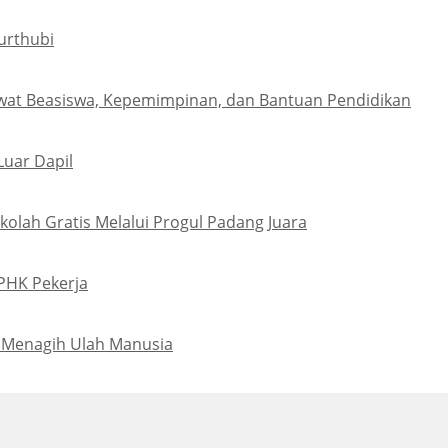
urthubi
wat Beasiswa, Kepemimpinan, dan Bantuan Pendidikan
Luar Dapil
olah Gratis Melalui Progul Padang Juara
PHK Pekerja
 Menagih Ulah Manusia