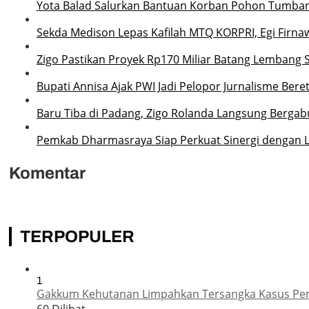
Yota Balad Salurkan Bantuan Korban Pohon Tumba
Sekda Medison Lepas Kafilah MTQ KORPRI, Egi Firnaw
Zigo Pastikan Proyek Rp170 Miliar Batang Lembang 
Bupati Annisa Ajak PWI Jadi Pelopor Jurnalisme Ber
Baru Tiba di Padang, Zigo Rolanda Langsung Bergab
Pemkab Dharmasraya Siap Perkuat Sinergi dengan
Komentar
TERPOPULER
1
Gakkum Kehutanan Limpahkan Tersangka Kasus Pemba