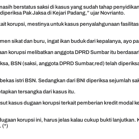
ih berstatus saksi di kasus yang sudah tahap penyidikan , 
iperiksa Pak Jaksa di Kejari Padang,” ujar Novrianto.
 korupsi, mestinya untuk kasus penyalahgunaan fasilitas kri
en sikat dan buru, ingat ikan buduk dari kepalanya, ayo pak
gaan korupsi melibatkan anggota DPRD Sumbar itu berdasark
sa, BSN (saksi, anggota DPRD Sumbar,red) telah diperiksa d
 bekas istri BSN. Sedangkan dari BNI diperiksa sejumlah sak
tapkan tersangka dari kasus itu.
t kasus dugaan korupsi terkait pemberian kredit modal kerj
an korupsi ini, harus jelas kalau cukup bukti lanjutkan. Ke
 (*)