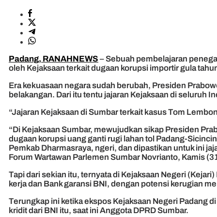
Padang, RANAHNEWS
– Sebuah pembelajaran penega
oleh Kejaksaan terkait dugaan korupsi importir gula tah
Era kekuasaan negara sudah berubah, Presiden Prabowo Su
belakangan. Dari itu tentu jajaran Kejaksaan di seluruh
“Jajaran Kejaksaan di Sumbar terkait kasus Tom Lembon
“Di Kejaksaan Sumbar, mewujudkan sikap Presiden Prabo
dugaan korupsi uang ganti rugi lahan tol Padang-Sicinc
Pemkab Dharmasraya, ngeri, dan dipastikan untuk ini ja
Forum Wartawan Parlemen Sumbar Novrianto, Kamis (3
Tapi dari sekian itu, ternyata di Kejaksaan Negeri (Kej
kerja dan Bank garansi BNI, dengan potensi kerugian me
Terungkap ini ketika ekspos Kejaksaan Negeri Padang di
kridit dari BNI itu, saat ini Anggota DPRD Sumbar.