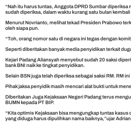
“Nah itu harus tuntas, Anggota DPRD Sumbar diperiksa mas
sudah diperiksa, dalam waktu kurang satu bulan kembali d
Menurut Novrianto, melihat tekad Presiden Prabowo terkait
oleh siapa pun.
“Toh, orang nomor satu di negara ini tegas dengan komitm
Seperti diberitakan banyak media penyidikan terkait du
Kejari Padang Aliansyah menyebut sudah 20 saksi diperik
bank BNI naik ke tingkat penyidikan.
Selain BSN juga telah diperiksa sebagai saksi RM. RM ini
Pihak jaksa penyidik masih mencari alat bukti untuk mene
Diberitakan Juga Kejaksa­an Negeri Padang terus mengu­su
BUMN kepada PT BIP.
“Kita optimis Kejaksaan bisa mengungkap tuntas kasus duga
yang diduga harus dipulihkan nama baiknya,”ujar Adrian.