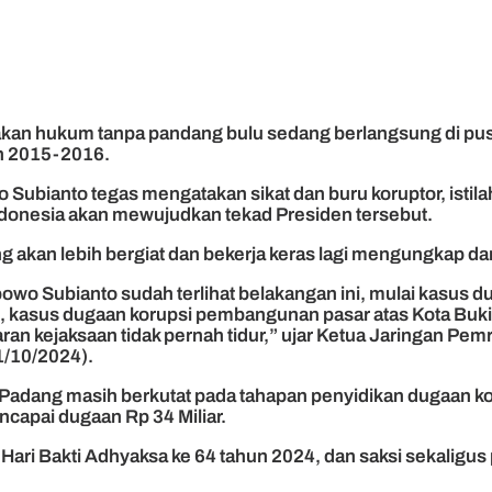
kan hukum tanpa pandang bulu sedang berlangsung di pu
un 2015-2016.
bianto tegas mengatakan sikat dan buru koruptor, istilah 
 Indonesia akan mewujudkan tekad Presiden tersebut.
g akan lebih bergiat dan bekerja keras lagi mengungkap 
wo Subianto sudah terlihat belakangan ini, mulai kasus d
in, kasus dugaan korupsi pembangunan pasar atas Kota Bukit
jaran kejaksaan tidak pernah tidur,” ujar Ketua Jaringan 
1/10/2024).
ari) Padang masih berkutat pada tahapan penyidikan dugaan 
ncapai dugaan Rp 34 Miliar.
 Hari Bakti Adhyaksa ke 64 tahun 2024, dan saksi sekaligu