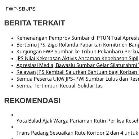
FWP-SB
JPS
BERITA TERKAIT
Kemenangan Pemprov Sumbar di PTUN Tuai Apresia
Bertemu JPS, Zigo Rolanda Paparkan Komitmen Ban
Kunjungan FWP Sumbar ke Tribun Pekanbaru Perkua
JPS Nilai Kekerasan Aktivis Ancaman Kebebasan Sipil
Apresiasi Media, Bawaslu Sumbar Gelar Silaturahm
Relawan JPS Kembali Salurkan Bantuan bagi Korba
Semua Peserta UKW JPS–PWI Sumbar Lulus dan Re
Semua Tertimbun Kecuali Solidaritas
REKOMENDASI
Yota Balad Ajak Warga Pariaman Rutin Periksa Kese
Trans Padang Sesuaikan Rute Koridor 2 dan 4 untuk