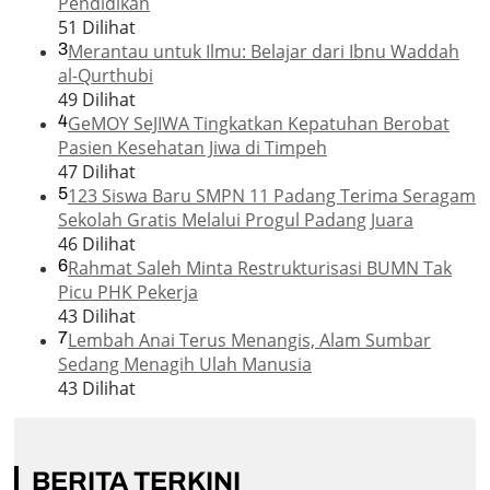
Pendidikan
51 Dilihat
3
Merantau untuk Ilmu: Belajar dari Ibnu Waddah
al-Qurthubi
49 Dilihat
4
GeMOY SeJIWA Tingkatkan Kepatuhan Berobat
Pasien Kesehatan Jiwa di Timpeh
47 Dilihat
5
123 Siswa Baru SMPN 11 Padang Terima Seragam
Sekolah Gratis Melalui Progul Padang Juara
46 Dilihat
6
Rahmat Saleh Minta Restrukturisasi BUMN Tak
Picu PHK Pekerja
43 Dilihat
7
Lembah Anai Terus Menangis, Alam Sumbar
Sedang Menagih Ulah Manusia
43 Dilihat
BERITA TERKINI