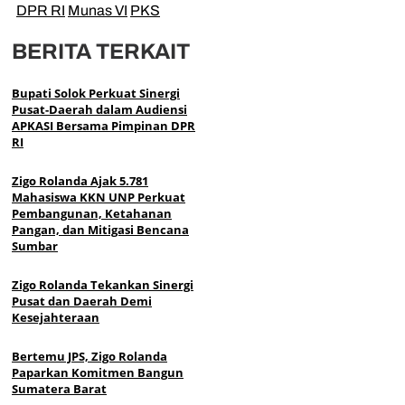
DPR RI
Munas VI
PKS
BERITA TERKAIT
Bupati Solok Perkuat Sinergi
Pusat-Daerah dalam Audiensi
APKASI Bersama Pimpinan DPR
RI
Zigo Rolanda Ajak 5.781
Mahasiswa KKN UNP Perkuat
Pembangunan, Ketahanan
Pangan, dan Mitigasi Bencana
Sumbar
Zigo Rolanda Tekankan Sinergi
Pusat dan Daerah Demi
Kesejahteraan
Bertemu JPS, Zigo Rolanda
Paparkan Komitmen Bangun
Sumatera Barat