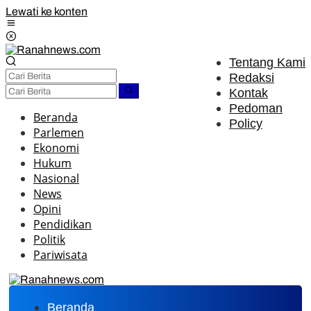
Lewati ke konten
Tentang Kami
Redaksi
Kontak
Pedoman
Beranda
Policy
Parlemen
Ekonomi
Hukum
Nasional
News
Opini
Pendidikan
Politik
Pariwisata
Beranda