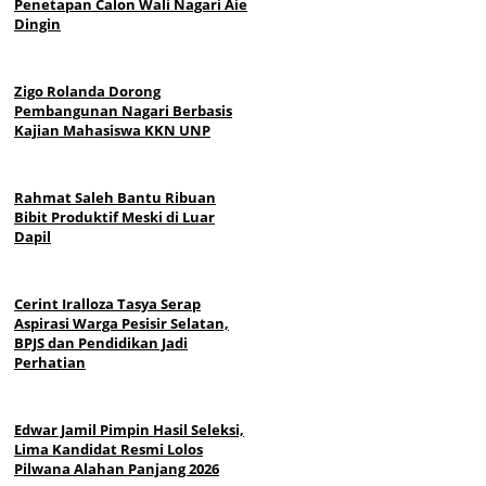
Penetapan Calon Wali Nagari Aie
Dingin
Zigo Rolanda Dorong
Pembangunan Nagari Berbasis
Kajian Mahasiswa KKN UNP
Rahmat Saleh Bantu Ribuan
Bibit Produktif Meski di Luar
Dapil
Cerint Iralloza Tasya Serap
Aspirasi Warga Pesisir Selatan,
BPJS dan Pendidikan Jadi
Perhatian
Edwar Jamil Pimpin Hasil Seleksi,
Lima Kandidat Resmi Lolos
Pilwana Alahan Panjang 2026