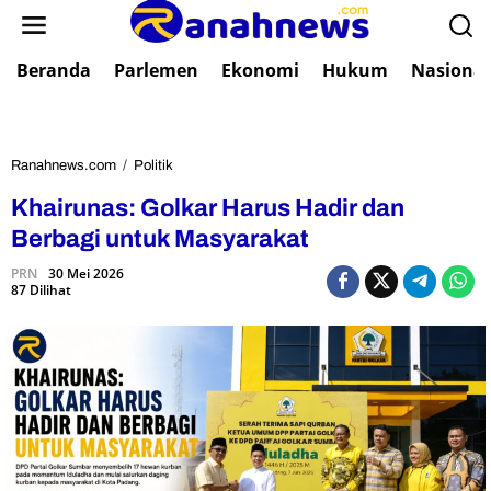
L
e
w
Beranda
Parlemen
Ekonomi
Hukum
Nasional
a
t
i
k
e
Ranahnews.com
/
Politik
K
k
h
Khairunas: Golkar Harus Hadir dan
o
a
n
i
Berbagi untuk Masyarakat
t
r
e
PRN
30 Mei 2026
u
87 Dilihat
n
n
a
s
:
G
o
l
k
a