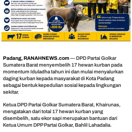
r
H
a
r
u
s
H
a
d
i
Padang, RANAHNEWS.com
— DPD Partai Golkar
r
Sumatera Barat menyembelih 17 hewan kurban pada
d
momentum Iduladha tahun ini dan mulai menyalurkan
a
n
daging kurban kepada masyarakat di Kota Padang
B
sebagai bentuk kepedulian sosial kepada lingkungan
e
sekitar.
r
b
Ketua DPD Partai Golkar Sumatera Barat, Khairunas,
a
mengatakan dari total 17 hewan kurban yang
g
disembelih, satu ekor sapi merupakan bantuan dari
i
Ketua Umum DPP Partai Golkar, Bahlil Lahadalia.
u
n