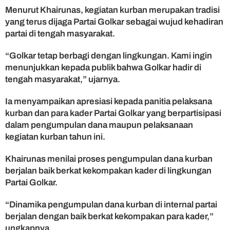
t
Menurut Khairunas, kegiatan kurban merupakan tradisi
u
yang terus dijaga Partai Golkar sebagai wujud kehadiran
k
partai di tengah masyarakat.
M
a
“Golkar tetap berbagi dengan lingkungan. Kami ingin
s
menunjukkan kepada publik bahwa Golkar hadir di
y
tengah masyarakat,” ujarnya.
a
r
a
Ia menyampaikan apresiasi kepada panitia pelaksana
k
kurban dan para kader Partai Golkar yang berpartisipasi
a
dalam pengumpulan dana maupun pelaksanaan
t
kegiatan kurban tahun ini.
Khairunas menilai proses pengumpulan dana kurban
berjalan baik berkat kekompakan kader di lingkungan
Partai Golkar.
“Dinamika pengumpulan dana kurban di internal partai
berjalan dengan baik berkat kekompakan para kader,”
ungkapnya.