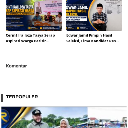
Cerint Iralloza Tasya Serap
Edwar Jamil Pimpin Hasil
Aspirasi Warga Pesisir
Seleksi, Lima Kandidat Resmi
Selatan, BPJS dan Pendidikan
Lolos Pilwana Alahan Panjang
Jadi Perhatian
2026
Komentar
TERPOPULER