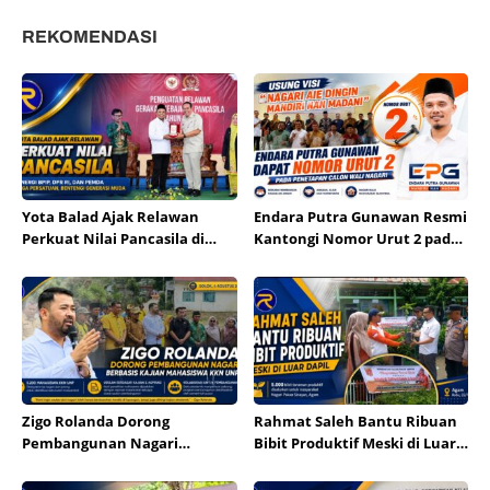
REKOMENDASI
Yota Balad Ajak Relawan
Endara Putra Gunawan Resmi
Perkuat Nilai Pancasila di
Kantongi Nomor Urut 2 pada
Kota Pariaman
Penetapan Calon Wali Nagari
Aie Dingin
Zigo Rolanda Dorong
Rahmat Saleh Bantu Ribuan
Pembangunan Nagari
Bibit Produktif Meski di Luar
Berbasis Kajian Mahasiswa
Dapil
KKN UNP