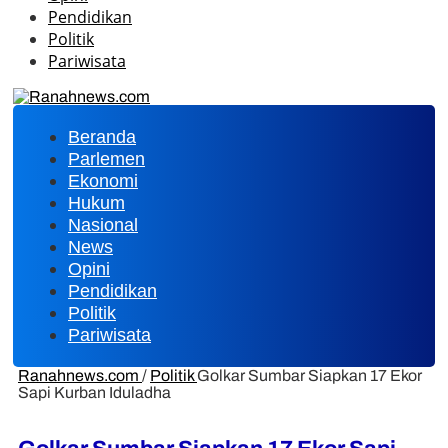
Pendidikan
Politik
Pariwisata
Beranda
Parlemen
Ekonomi
Hukum
Nasional
News
Opini
Pendidikan
Politik
Pariwisata
Ranahnews.com
/
Politik
Golkar Sumbar Siapkan 17 Ekor
Sapi Kurban Iduladha