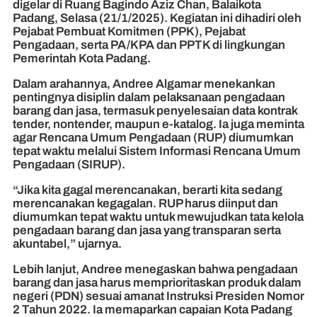
digelar di Ruang Bagindo Aziz Chan, Balaikota
Padang, Selasa (21/1/2025). Kegiatan ini dihadiri oleh
Pejabat Pembuat Komitmen (PPK), Pejabat
Pengadaan, serta PA/KPA dan PPTK di lingkungan
Pemerintah Kota Padang.
Dalam arahannya, Andree Algamar menekankan
pentingnya disiplin dalam pelaksanaan pengadaan
barang dan jasa, termasuk penyelesaian data kontrak
tender, nontender, maupun e-katalog. Ia juga meminta
agar Rencana Umum Pengadaan (RUP) diumumkan
tepat waktu melalui Sistem Informasi Rencana Umum
Pengadaan (SIRUP).
“Jika kita gagal merencanakan, berarti kita sedang
merencanakan kegagalan. RUP harus diinput dan
diumumkan tepat waktu untuk mewujudkan tata kelola
pengadaan barang dan jasa yang transparan serta
akuntabel,” ujarnya.
Lebih lanjut, Andree menegaskan bahwa pengadaan
barang dan jasa harus memprioritaskan produk dalam
negeri (PDN) sesuai amanat Instruksi Presiden Nomor
2 Tahun 2022. Ia memaparkan capaian Kota Padang