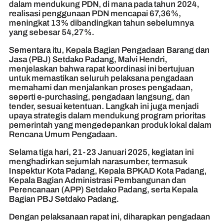
dalam mendukung PDN, di mana pada tahun 2024,
realisasi penggunaan PDN mencapai 67,36%,
meningkat 13% dibandingkan tahun sebelumnya
yang sebesar 54,27%.
Sementara itu, Kepala Bagian Pengadaan Barang dan
Jasa (PBJ) Setdako Padang, Malvi Hendri,
menjelaskan bahwa rapat koordinasi ini bertujuan
untuk memastikan seluruh pelaksana pengadaan
memahami dan menjalankan proses pengadaan,
seperti e-purchasing, pengadaan langsung, dan
tender, sesuai ketentuan. Langkah ini juga menjadi
upaya strategis dalam mendukung program prioritas
pemerintah yang mengedepankan produk lokal dalam
Rencana Umum Pengadaan.
Selama tiga hari, 21-23 Januari 2025, kegiatan ini
menghadirkan sejumlah narasumber, termasuk
Inspektur Kota Padang, Kepala BPKAD Kota Padang,
Kepala Bagian Administrasi Pembangunan dan
Perencanaan (APP) Setdako Padang, serta Kepala
Bagian PBJ Setdako Padang.
Dengan pelaksanaan rapat ini, diharapkan pengadaan