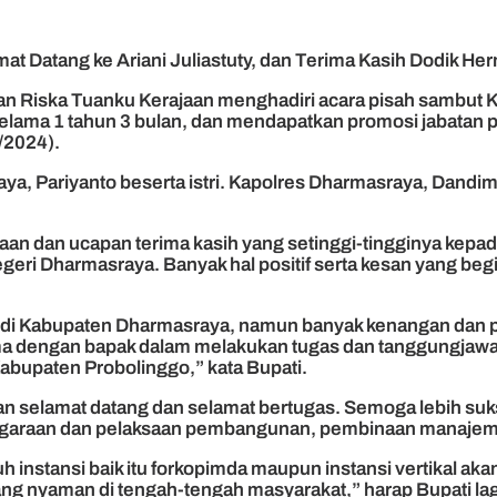
at Datang ke Ariani Juliastuty, dan Terima Kasih Dodik H
an Riska Tuanku Kerajaan menghadiri acara pisah sambut 
elama 1 tahun 3 bulan, dan mendapatkan promosi jabatan pi
/2024).
aya, Pariyanto beserta istri. Kapolres Dharmasraya, Dand
n dan ucapan terima kasih yang setinggi-tingginya kepad
eri Dharmasraya. Banyak hal positif serta kesan yang be
 di Kabupaten Dharmasraya, namun banyak kenangan dan pe
ma dengan bapak dalam melakukan tugas dan tanggungjawa
abupaten Probolinggo,” kata Bupati.
 selamat datang dan selamat bertugas. Semoga lebih suks
ggaraan dan pelaksaan pembangunan, pembinaan manajemen,
h instansi baik itu forkopimda maupun instansi vertikal 
g nyaman di tengah-tengah masyarakat,” harap Bupati lag