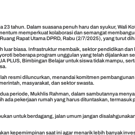
a 23 tahun. Dalam suasana penuh haru dan syukur, Wali K
momentum memperkuat kolaborasi dan semangat membangun
Ruang Rapat Utama DPRD, Rabu (2/7/2025), yang turut dihad
 luar biasa. Infrastruktur membaik, sektor pendidikan dan 
nyoroti beberapa program unggulan yang telah dijalankan
 PLUS, Bimbingan Belajar untuk siswa tidak mampu, sert
sa.
telah resmi diluncurkan, menandai komitmen pembangunan k
emerintah, masyarakat, dan sektor swasta.
an dua periode, Mukhlis Rahman, dalam sambutannya men
sih ada pekerjaan rumah yang harus dituntaskan, termasuk
bukan untuk berdagang, jalan umum jangan disalahgunakan.
n kepemimpinan saat ini agar menarik lebih banyak invest