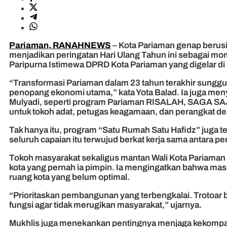
Pariaman, RANAHNEWS
– Kota Pariaman genap berusi
menjadikan peringatan Hari Ulang Tahun ini sebagai 
Paripurna Istimewa DPRD Kota Pariaman yang digelar di 
“Transformasi Pariaman dalam 23 tahun terakhir sungguh
penopang ekonomi utama,” kata Yota Balad. Ia juga me
Mulyadi, seperti program Pariaman RISALAH, SAGA SAJA
untuk tokoh adat, petugas keagamaan, dan perangkat de
Tak hanya itu, program “Satu Rumah Satu Hafidz” juga 
seluruh capaian itu terwujud berkat kerja sama antara p
Tokoh masyarakat sekaligus mantan Wali Kota Pariam
kota yang pernah ia pimpin. Ia mengingatkan bahwa ma
ruang kota yang belum optimal.
“Prioritaskan pembangunan yang terbengkalai. Trotoar 
fungsi agar tidak merugikan masyarakat,” ujarnya.
Mukhlis juga menekankan pentingnya menjaga kekompaka