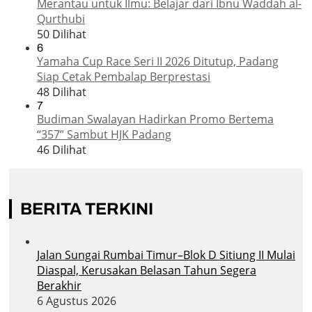
Merantau untuk Ilmu: Belajar dari Ibnu Waddah al-
Qurthubi
50 Dilihat
6
Yamaha Cup Race Seri II 2026 Ditutup, Padang
Siap Cetak Pembalap Berprestasi
48 Dilihat
7
Budiman Swalayan Hadirkan Promo Bertema
“357” Sambut HJK Padang
46 Dilihat
BERITA TERKINI
Jalan Sungai Rumbai Timur–Blok D Sitiung II Mulai
Diaspal, Kerusakan Belasan Tahun Segera
Berakhir
6 Agustus 2026