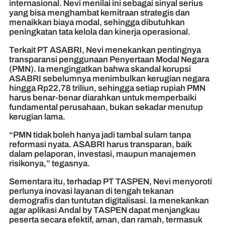
internasional. Nevi menilai ini sebagai sinyal serius
yang bisa menghambat kemitraan strategis dan
menaikkan biaya modal, sehingga dibutuhkan
peningkatan tata kelola dan kinerja operasional.
Terkait PT ASABRI, Nevi menekankan pentingnya
transparansi penggunaan Penyertaan Modal Negara
(PMN). Ia mengingatkan bahwa skandal korupsi
ASABRI sebelumnya menimbulkan kerugian negara
hingga Rp22,78 triliun, sehingga setiap rupiah PMN
harus benar-benar diarahkan untuk memperbaiki
fundamental perusahaan, bukan sekadar menutup
kerugian lama.
“PMN tidak boleh hanya jadi tambal sulam tanpa
reformasi nyata. ASABRI harus transparan, baik
dalam pelaporan, investasi, maupun manajemen
risikonya,” tegasnya.
Sementara itu, terhadap PT TASPEN, Nevi menyoroti
perlunya inovasi layanan di tengah tekanan
demografis dan tuntutan digitalisasi. Ia menekankan
agar aplikasi Andal by TASPEN dapat menjangkau
peserta secara efektif, aman, dan ramah, termasuk