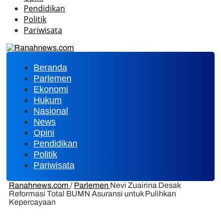
Pendidikan
Politik
Pariwisata
Beranda
Parlemen
Ekonomi
Hukum
Nasional
News
Opini
Pendidikan
Politik
Pariwisata
Ranahnews.com
/
Parlemen
Nevi Zuairina Desak
Reformasi Total BUMN Asuransi untuk Pulihkan
Kepercayaan