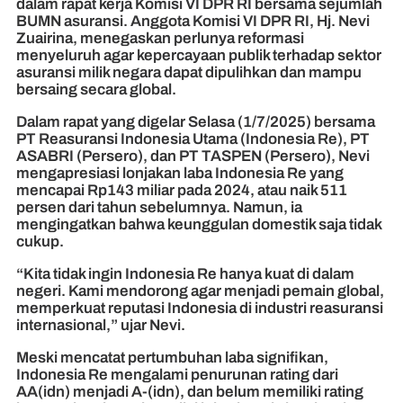
dalam rapat kerja Komisi VI DPR RI bersama sejumlah
BUMN asuransi. Anggota Komisi VI DPR RI, Hj. Nevi
Zuairina, menegaskan perlunya reformasi
menyeluruh agar kepercayaan publik terhadap sektor
asuransi milik negara dapat dipulihkan dan mampu
bersaing secara global.
Dalam rapat yang digelar Selasa (1/7/2025) bersama
PT Reasuransi Indonesia Utama (Indonesia Re), PT
ASABRI (Persero), dan PT TASPEN (Persero), Nevi
mengapresiasi lonjakan laba Indonesia Re yang
mencapai Rp143 miliar pada 2024, atau naik 511
persen dari tahun sebelumnya. Namun, ia
mengingatkan bahwa keunggulan domestik saja tidak
cukup.
“Kita tidak ingin Indonesia Re hanya kuat di dalam
negeri. Kami mendorong agar menjadi pemain global,
memperkuat reputasi Indonesia di industri reasuransi
internasional,” ujar Nevi.
Meski mencatat pertumbuhan laba signifikan,
Indonesia Re mengalami penurunan rating dari
AA(idn) menjadi A-(idn), dan belum memiliki rating