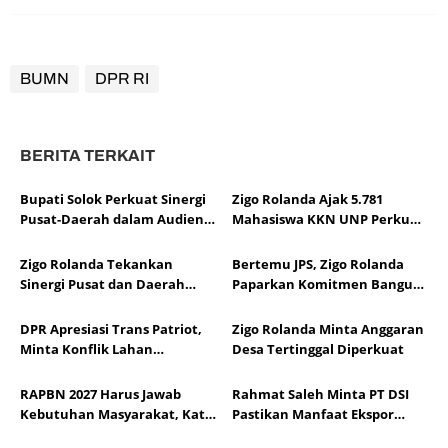
BUMN
DPR RI
BERITA TERKAIT
Bupati Solok Perkuat Sinergi
Zigo Rolanda Ajak 5.781
Pusat-Daerah dalam Audiensi
Mahasiswa KKN UNP Perkuat
APKASI Bersama Pimpinan
Pembangunan, Ketahanan
DPR RI
Pangan, dan Mitigasi Bencana
Zigo Rolanda Tekankan
Bertemu JPS, Zigo Rolanda
Sumbar
Sinergi Pusat dan Daerah
Paparkan Komitmen Bangun
Demi Kesejahteraan
Sumatera Barat
DPR Apresiasi Trans Patriot,
Zigo Rolanda Minta Anggaran
Minta Konflik Lahan
Desa Tertinggal Diperkuat
Dituntaskan
RAPBN 2027 Harus Jawab
Rahmat Saleh Minta PT DSI
Kebutuhan Masyarakat, Kata
Pastikan Manfaat Ekspor
Zigo
untuk Rakyat