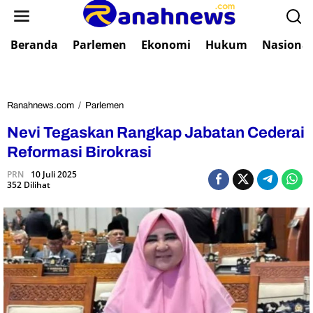
L
e
w
Beranda
Parlemen
Ekonomi
Hukum
Nasional
a
t
i
k
e
Ranahnews.com
/
Parlemen
N
k
e
Nevi Tegaskan Rangkap Jabatan Cederai
o
v
n
i
Reformasi Birokrasi
t
T
e
PRN
10 Juli 2025
e
352 Dilihat
n
g
a
s
k
a
n
R
a
n