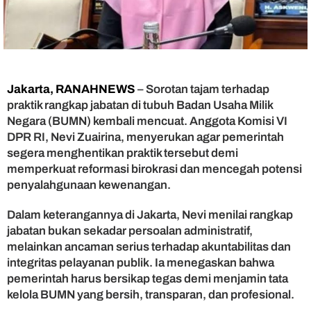
g
k
a
p
J
a
b
Jakarta, RANAHNEWS
– Sorotan tajam terhadap
a
praktik rangkap jabatan di tubuh Badan Usaha Milik
t
Negara (BUMN) kembali mencuat. Anggota Komisi VI
a
DPR RI, Nevi Zuairina, menyerukan agar pemerintah
n
segera menghentikan praktik tersebut demi
C
memperkuat reformasi birokrasi dan mencegah potensi
e
d
penyalahgunaan kewenangan.
e
r
Dalam keterangannya di Jakarta, Nevi menilai rangkap
a
jabatan bukan sekadar persoalan administratif,
i
melainkan ancaman serius terhadap akuntabilitas dan
R
integritas pelayanan publik. Ia menegaskan bahwa
e
pemerintah harus bersikap tegas demi menjamin tata
f
kelola BUMN yang bersih, transparan, dan profesional.
o
r