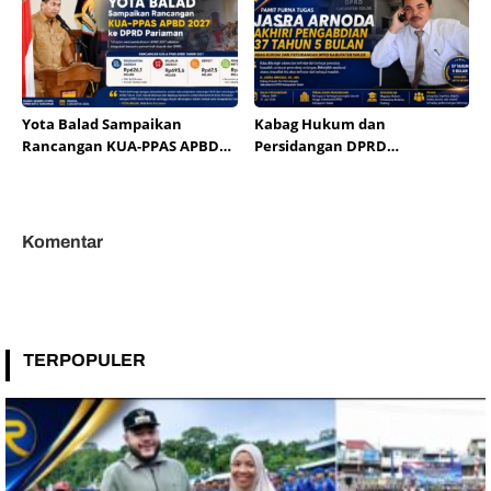
Yota Balad Sampaikan
Kabag Hukum dan
Rancangan KUA-PPAS APBD
Persidangan DPRD
Kota Pariaman 2027 ke DPRD
Kabupaten Solok Jasra
Arnoda Pamit Purna Tugas
Usai 37 Tahun Mengabdi
Komentar
TERPOPULER