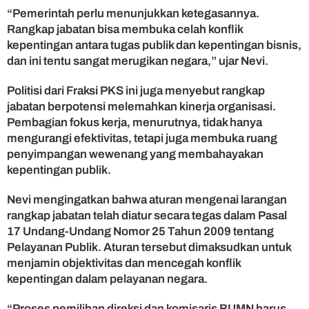
m
“Pemerintah perlu menunjukkan ketegasannya.
a
Rangkap jabatan bisa membuka celah konflik
s
kepentingan antara tugas publik dan kepentingan bisnis,
i
dan ini tentu sangat merugikan negara,” ujar Nevi.
B
i
Politisi dari Fraksi PKS ini juga menyebut rangkap
r
jabatan berpotensi melemahkan kinerja organisasi.
o
k
Pembagian fokus kerja, menurutnya, tidak hanya
r
mengurangi efektivitas, tetapi juga membuka ruang
a
penyimpangan wewenang yang membahayakan
s
kepentingan publik.
i
Nevi mengingatkan bahwa aturan mengenai larangan
rangkap jabatan telah diatur secara tegas dalam Pasal
17 Undang-Undang Nomor 25 Tahun 2009 tentang
Pelayanan Publik. Aturan tersebut dimaksudkan untuk
menjamin objektivitas dan mencegah konflik
kepentingan dalam pelayanan negara.
“Proses pemilihan direksi dan komisaris BUMN harus