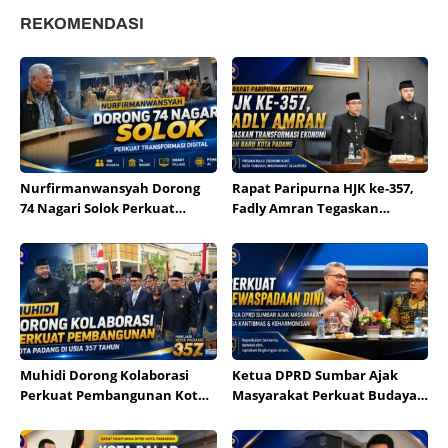
REKOMENDASI
Nurfirmanwansyah Dorong
Rapat Paripurna HJK ke-357,
74 Nagari Solok Perkuat
Fadly Amran Tegaskan
Transformasi Digital
Transformasi Ekonomi Jadi
Arah Baru Kota Padang
Muhidi Dorong Kolaborasi
Ketua DPRD Sumbar Ajak
Perkuat Pembangunan Kota
Masyarakat Perkuat Budaya
Padang di Usia 357 Tahun
Kewaspadaan Dini demi
Menjaga Kantibmas