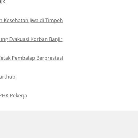
HJK
 Kesehatan Jiwa di Timpeh
ung Evakuasi Korban Banjir
Cetak Pembalap Berprestasi
urthubi
PHK Pekerja