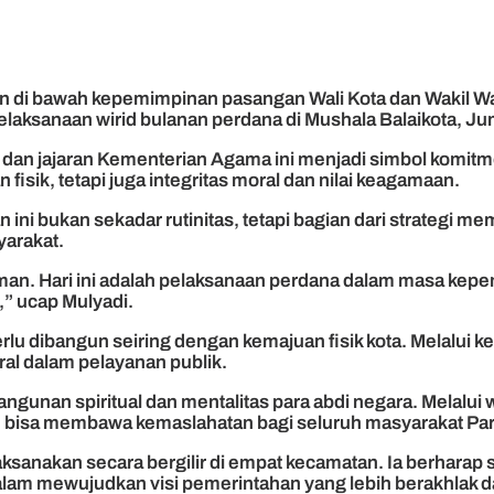
 di bawah kepemimpinan pasangan Wali Kota dan Wakil Wali
elaksanaan wirid bulanan perdana di Mushala Balaikota, Ju
, dan jajaran Kementerian Agama ini menjadi simbol komi
isik, tetapi juga integritas moral dan nilai keagamaan.
ni bukan sekadar rutinitas, tetapi bagian dari strategi mem
yarakat.
man. Hari ini adalah pelaksanaan perdana dalam masa kepe
” ucap Mulyadi.
 dibangun seiring dengan kemajuan fisik kota. Melalui keg
al dalam pelayanan publik.
unan spiritual dan mentalitas para abdi negara. Melalui w
an bisa membawa kemaslahatan bagi seluruh masyarakat Par
aksanakan secara bergilir di empat kecamatan. Ia berhara
alam mewujudkan visi pemerintahan yang lebih berakhlak da