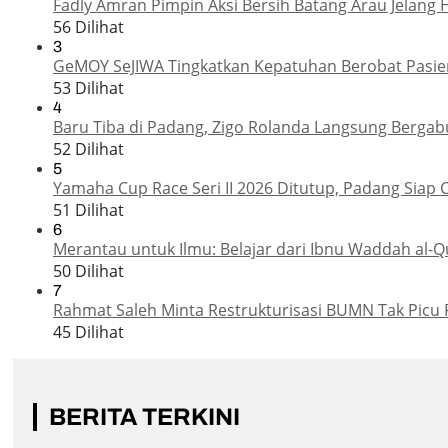
Fadly Amran Pimpin Aksi Bersih Batang Arau Jelang 
56 Dilihat
3
GeMOY SeJIWA Tingkatkan Kepatuhan Berobat Pasien
53 Dilihat
4
Baru Tiba di Padang, Zigo Rolanda Langsung Bergab
52 Dilihat
5
Yamaha Cup Race Seri II 2026 Ditutup, Padang Siap 
51 Dilihat
6
Merantau untuk Ilmu: Belajar dari Ibnu Waddah al-Q
50 Dilihat
7
Rahmat Saleh Minta Restrukturisasi BUMN Tak Picu 
45 Dilihat
BERITA TERKINI