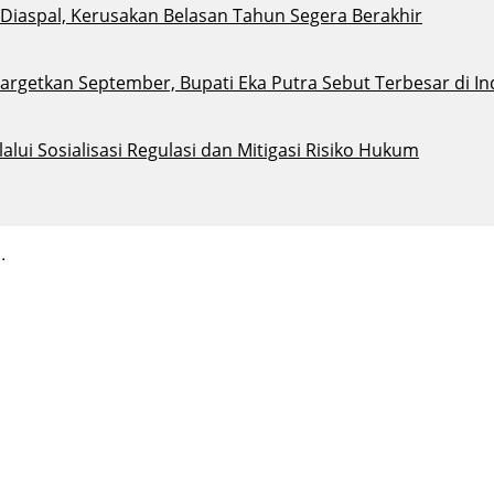
i Diaspal, Kerusakan Belasan Tahun Segera Berakhir
argetkan September, Bupati Eka Putra Sebut Terbesar di I
ui Sosialisasi Regulasi dan Mitigasi Risiko Hukum
.