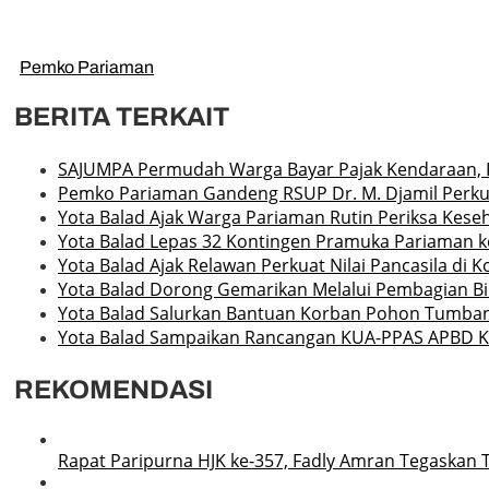
Pemko Pariaman
BERITA TERKAIT
SAJUMPA Permudah Warga Bayar Pajak Kendaraan, 
Pemko Pariaman Gandeng RSUP Dr. M. Djamil Perku
Yota Balad Ajak Warga Pariaman Rutin Periksa Kese
Yota Balad Lepas 32 Kontingen Pramuka Pariaman ke
Yota Balad Ajak Relawan Perkuat Nilai Pancasila di 
Yota Balad Dorong Gemarikan Melalui Pembagian Bib
Yota Balad Salurkan Bantuan Korban Pohon Tumba
Yota Balad Sampaikan Rancangan KUA-PPAS APBD K
REKOMENDASI
Rapat Paripurna HJK ke-357, Fadly Amran Tegaskan 