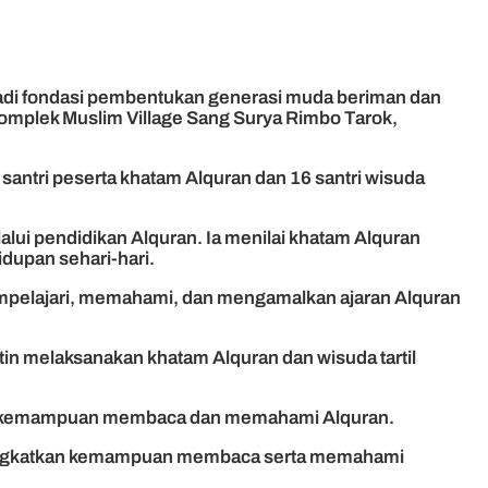
adi fondasi pembentukan generasi muda beriman dan
omplek Muslim Village Sang Surya Rimbo Tarok,
 santri peserta khatam Alquran dan 16 santri wisuda
i pendidikan Alquran. Ia menilai khatam Alquran
dupan sehari-hari.
 mempelajari, memahami, dan mengamalkan ajaran Alquran
n melaksanakan khatam Alquran dan wisuda tartil
kan kemampuan membaca dan memahami Alquran.
meningkatkan kemampuan membaca serta memahami