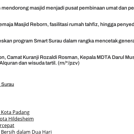
s mendorong masjid menjadi pusat pembinaan umat dan 
ja Masjid Reborn, fasilitasi rumah tahfiz, hingga penyedia
skan program Smart Surau dalam rangka mencetak generas
lion, Camat Kuranji Rozaldi Rosman, Kepala MDTA Darul M
lquran dan wisuda tartil. (rn/*/pzv)
 Surau
r Kota Padang
Kota Hildesheim
rcepat
 Bersih dalam Dua Hari