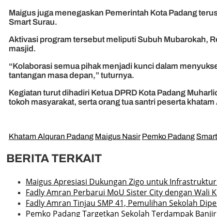
Maigus juga menegaskan Pemerintah Kota Padang teru
Smart Surau.
Aktivasi program tersebut meliputi Subuh Mubarokah, Rema
masjid.
“Kolaborasi semua pihak menjadi kunci dalam menyukse
tantangan masa depan,” tuturnya.
Kegiatan turut dihadiri Ketua DPRD Kota Padang Muhar
tokoh masyarakat, serta orang tua santri peserta khatam A
Khatam Alquran Padang
Maigus Nasir
Pemko Padang
Smart
BERITA TERKAIT
Maigus Apresiasi Dukungan Zigo untuk Infrastruktu
Fadly Amran Perbarui MoU Sister City dengan Wali 
Fadly Amran Tinjau SMP 41, Pemulihan Sekolah Dipe
Pemko Padang Targetkan Sekolah Terdampak Banjir