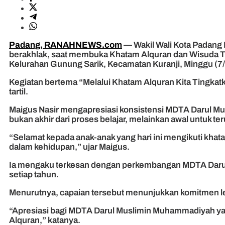
Padang, RANAHNEWS.com
— Wakil Wali Kota Padang
berakhlak, saat membuka Khatam Alquran dan Wisuda Ta
Kelurahan Gunung Sarik, Kecamatan Kuranji, Minggu (7
Kegiatan bertema “Melalui Khatam Alquran Kita Tingkatka
tartil.
Maigus Nasir mengapresiasi konsistensi MDTA Darul Mu
bukan akhir dari proses belajar, melainkan awal untuk
“Selamat kepada anak-anak yang hari ini mengikuti khat
dalam kehidupan,” ujar Maigus.
Ia mengaku terkesan dengan perkembangan MDTA Darul M
setiap tahun.
Menurutnya, capaian tersebut menunjukkan komitmen 
“Apresiasi bagi MDTA Darul Muslimin Muhammadiyah ya
Alquran,” katanya.