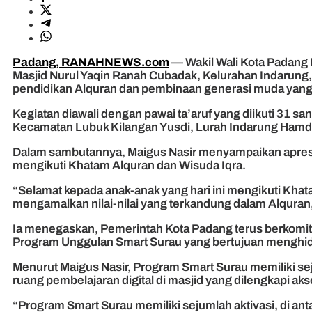
Padang, RANAHNEWS.com
— Wakil Wali Kota Padang
Masjid Nurul Yaqin Ranah Cubadak, Kelurahan Indarung
pendidikan Alquran dan pembinaan generasi muda yang 
Kegiatan diawali dengan pawai ta’aruf yang diikuti 31 san
Kecamatan Lubuk Kilangan Yusdi, Lurah Indarung Hamdi Y
Dalam sambutannya, Maigus Nasir menyampaikan apresia
mengikuti Khatam Alquran dan Wisuda Iqra.
“Selamat kepada anak-anak yang hari ini mengikuti Khat
mengamalkan nilai-nilai yang terkandung dalam Alquran,”
Ia menegaskan, Pemerintah Kota Padang terus berkomit
Program Unggulan Smart Surau yang bertujuan menghid
Menurut Maigus Nasir, Program Smart Surau memiliki sej
ruang pembelajaran digital di masjid yang dilengkapi akse
“Program Smart Surau memiliki sejumlah aktivasi, di an