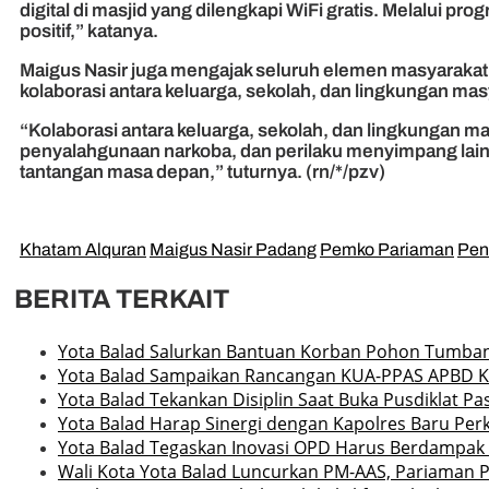
digital di masjid yang dilengkapi WiFi gratis. Melalui 
positif,” katanya.
Maigus Nasir juga mengajak seluruh elemen masyarakat 
kolaborasi antara keluarga, sekolah, dan lingkungan mas
“Kolaborasi antara keluarga, sekolah, dan lingkungan ma
penyalahgunaan narkoba, dan perilaku menyimpang lain
tantangan masa depan,” tuturnya. (rn/*/pzv)
Khatam Alquran
Maigus Nasir Padang
Pemko Pariaman
Pen
BERITA TERKAIT
Yota Balad Salurkan Bantuan Korban Pohon Tumba
Yota Balad Sampaikan Rancangan KUA-PPAS APBD K
Yota Balad Tekankan Disiplin Saat Buka Pusdiklat P
Yota Balad Harap Sinergi dengan Kapolres Baru P
Yota Balad Tegaskan Inovasi OPD Harus Berdampak 
Wali Kota Yota Balad Luncurkan PM-AAS, Pariaman P