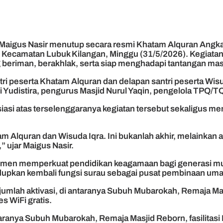
 Maigus Nasir menutup secara resmi Khatam Alquran Angk
, Kecamatan Lubuk Kilangan, Minggu (31/5/2026). Kegiatan
beriman, berakhlak, serta siap menghadapi tantangan ma
tri peserta Khatam Alquran dan delapan santri peserta Wisud
udistira, pengurus Masjid Nurul Yaqin, pengelola TPQ/TQA,
si atas terselenggaranya kegiatan tersebut sekaligus me
am Alquran dan Wisuda Iqra. Ini bukanlah akhir, melainkan
 ujar Maigus Nasir.
men memperkuat pendidikan keagamaan bagi generasi muda
upkan kembali fungsi surau sebagai pusat pembinaan um
umlah aktivasi, di antaranya Subuh Mubarokah, Remaja Mas
s WiFi gratis.
taranya Subuh Mubarokah, Remaja Masjid Reborn, fasilitas