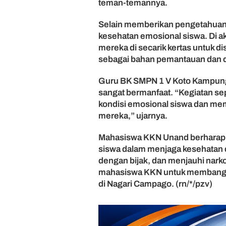
teman-temannya.
P
a
Selain memberikan pengetahuan
d
kesehatan emosional siswa. Di ak
a
mereka di secarik kertas untuk 
n
sebagai bahan pemantauan dan d
g
P
a
Guru BK SMPN 1 V Koto Kampung D
r
sangat bermanfaat. “Kegiatan s
i
kondisi emosional siswa dan me
a
mereka,” ujarnya.
m
a
Mahasiswa KKN Unand berharap p
n
siswa dalam menjaga kesehatan 
dengan bijak, dan menjauhi narko
mahasiswa KKN untuk membangun
di Nagari Campago. (rn/*/pzv)