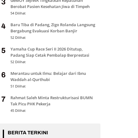
GeMOY SeJIWA Tingkatkan Kepatuhan
3
Berobat Pasien Kesehatan Jiwa di Timpeh
54 Dilihat
Baru Tiba di Padang, Zigo Rolanda Langsung
4
Bergabung Evakuasi Korban Banjir
52 Dilihat
Yamaha Cup Race Seri II 2026 Ditutup,
5
Padang Siap Cetak Pembalap Berprestasi
52 Dilihat
Merantau untuk Ilmu: Belajar dari Ibnu
6
Waddah al-Qurthubi
51 Dilihat
Rahmat Saleh Minta Restrukturisasi BUMN
7
Tak Picu PHK Pekerja
45 Dilihat
BERITA TERKINI