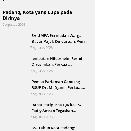
Padang, Kota yang Lupa pada
Dirinya
7 Agustus 2026
SAJUMPA Permudah Warga
Bayar Pajak Kendaraan, Pemko
Pariaman Jemput Bola
7 Agustus 2026
Jembatan Hildesheim Resmi
Diresmikan, Perkuat
Persahabatan Padang dan Kota
7 Agustus 2026
Hildesheim
Pemko Pariaman Gandeng
RSUP Dr. M. Djamil Perkuat
Tata Kelola dan Mutu Layanan
7 Agustus 2026
Kesehatan
Rapat Paripurna HJK ke-357,
Fadly Amran Tegaskan
Transformasi Ekonomi Jadi
7 Agustus 2026
Arah Baru Kota Padang
357 Tahun Kota Padang: