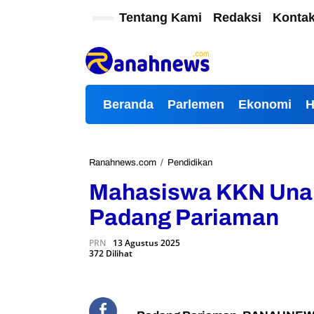
L
Tentang Kami
Redaksi
Konta
e
w
a
t
i
k
Beranda
Parlemen
Ekonomi
e
k
o
n
t
Ranahnews.com
/
Pendidikan
M
e
a
Mahasiswa KKN Unan
n
h
a
Padang Pariaman
s
i
PRN
13 Agustus 2025
s
372 Dilihat
w
a
K
K