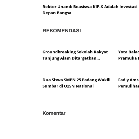
Rektor Unand: Beasiswa KIP-K Adalah Investasi
Depan Bangsa
REKOMENDASI
Groundbreaking Sekolah Rakyat
Yota Bala
Tanjung Alam Ditargetkan
Pramuka 
September, Bupati Eka Putra
Nasional X
Sebut Terbesar di Indonesia
Dua Siswa SMPN 25 Padang Wakili
Fadly Amr
Sumbar di O2SN Nasional
Pemulihan
Komentar