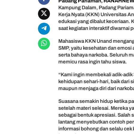
Padang Pariaman, RANAHNE
N
Kampung Dalam, Padang Pariaman
U
n
Kerja Nyata (KKN) Universitas 
a
edukasi yang dibalut keceriaan. 
n
saat kegiatan interaktif diwarnai
d
E
Mahasiswa KKN Unand mengangkat
d
SMP, yaitu kesehatan dan emosi a
u
serta bahaya narkoba. Seluruh m
k
memicu rasa ingin tahu siswa.
a
s
i
“Kami ingin membekali adik-adi
S
kehidupan sehari-hari, baik dari 
i
maupun menjaga diri dari narkob
s
w
Suasana semakin hidup ketika p
a
setelah materi selesai. Mereka
S
sebagai bentuk apresiasi. Salah
M
P
lantang menyebutkan contoh peri
d
informasi bohong dan selalu cek 
i