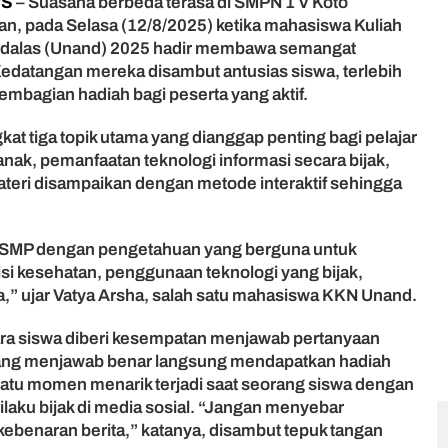
WS
– Suasana berbeda terasa di SMPN 1 V Koto
, pada Selasa (12/8/2025) ketika mahasiswa Kuliah
Andalas (Unand) 2025 hadir membawa semangat
Kedatangan mereka disambut antusias siswa, terlebih
 pembagian hadiah bagi peserta yang aktif.
 tiga topik utama yang dianggap penting bagi pelajar
nak, pemanfaatan teknologi informasi secara bijak,
ateri disampaikan dengan metode interaktif sehingga
k SMP dengan pengetahuan yang berguna untuk
sisi kesehatan, penggunaan teknologi yang bijak,
a,” ujar Vatya Arsha, salah satu mahasiswa KKN Unand.
ara siswa diberi kesempatan menjawab pertanyaan
 yang menjawab benar langsung mendapatkan hadiah
 satu momen menarik terjadi saat seorang siswa dengan
laku bijak di media sosial. “Jangan menyebar
kebenaran berita,” katanya, disambut tepuk tangan