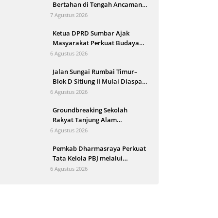
Bertahan di Tengah Ancaman
Bencana dan Arus Modernisasi
7 Agustus 2026
Ketua DPRD Sumbar Ajak
Masyarakat Perkuat Budaya
Kewaspadaan Dini demi
6 Agustus 2026
Menjaga Kantibmas
Jalan Sungai Rumbai Timur–
Blok D Sitiung II Mulai Diaspal,
Kerusakan Belasan Tahun
6 Agustus 2026
Segera Berakhir
Groundbreaking Sekolah
Rakyat Tanjung Alam
Ditargetkan September, Bupati
6 Agustus 2026
Eka Putra Sebut Terbesar di
Pemkab Dharmasraya Perkuat
Indonesia
Tata Kelola PBJ melalui
Sosialisasi Regulasi dan
6 Agustus 2026
Mitigasi Risiko Hukum