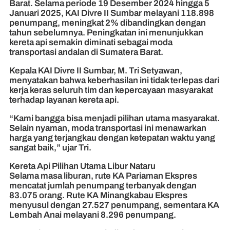
Barat. Selama periode 19 Desember 2024 hingga 5
Januari 2025, KAI Divre II Sumbar melayani 118.898
penumpang, meningkat 2% dibandingkan dengan
tahun sebelumnya. Peningkatan ini menunjukkan
kereta api semakin diminati sebagai moda
transportasi andalan di Sumatera Barat.
Kepala KAI Divre II Sumbar, M. Tri Setyawan,
menyatakan bahwa keberhasilan ini tidak terlepas dari
kerja keras seluruh tim dan kepercayaan masyarakat
terhadap layanan kereta api.
“Kami bangga bisa menjadi pilihan utama masyarakat.
Selain nyaman, moda transportasi ini menawarkan
harga yang terjangkau dengan ketepatan waktu yang
sangat baik,” ujar Tri.
Kereta Api Pilihan Utama Libur Nataru
Selama masa liburan, rute KA Pariaman Ekspres
mencatat jumlah penumpang terbanyak dengan
83.075 orang. Rute KA Minangkabau Ekspres
menyusul dengan 27.527 penumpang, sementara KA
Lembah Anai melayani 8.296 penumpang.