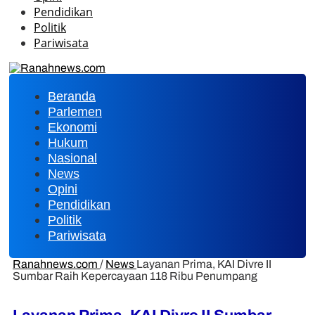
Pendidikan
Politik
Pariwisata
Beranda
Parlemen
Ekonomi
Hukum
Nasional
News
Opini
Pendidikan
Politik
Pariwisata
Ranahnews.com
/
News
Layanan Prima, KAI Divre II
Sumbar Raih Kepercayaan 118 Ribu Penumpang