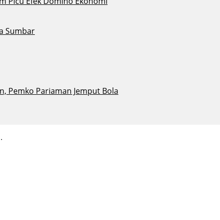
Alam Picu Efek Domino Ekonomi
ta Sumbar
n, Pemko Pariaman Jemput Bola
.