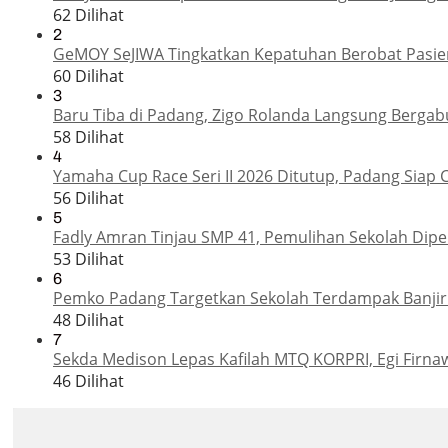
62 Dilihat
2
GeMOY SeJIWA Tingkatkan Kepatuhan Berobat Pasien
60 Dilihat
3
Baru Tiba di Padang, Zigo Rolanda Langsung Bergab
58 Dilihat
4
Yamaha Cup Race Seri II 2026 Ditutup, Padang Siap 
56 Dilihat
5
Fadly Amran Tinjau SMP 41, Pemulihan Sekolah Dipe
53 Dilihat
6
Pemko Padang Targetkan Sekolah Terdampak Banjir
48 Dilihat
7
Sekda Medison Lepas Kafilah MTQ KORPRI, Egi Firnaw
46 Dilihat