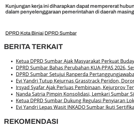
Kunjungan kerja ini diharapkan dapat mempererat hubung
dalam penyelenggaraan pemerintahan di daerah masing
DPRD Kota Binjai
DPRD Sumbar
BERITA TERKAIT
Ketua DPRD Sumbar Ajak Masyarakat Perkuat Buda
DPRD Sumbar Bahas Perubahan KUA-PPAS 2026, Ses
DPRD Sumbar Setujui Ranperda Pertanggungjawaban A
Evi Yandri Tutup Kejurnas Grasstrack Peridon, Dor
Irsyad Syafar Ajak Perluas Pembinaan, Kejurprov Ten
Nanda Satria Pimpin Konsolidasi, Lemkari Sumbar 
Ketua DPRD Sumbar Dukung Regulasi Penyiaran Loka
Evi Yandri Lepas Wasit INKADO Sumbar Ikuti Sertifik
REKOMENDASI