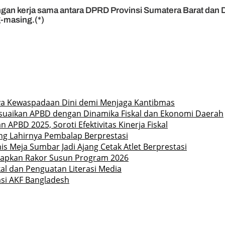
an kerja sama antara DPRD Provinsi Sumatera Barat dan DP
-masing.(*)
ya Kewaspadaan Dini demi Menjaga Kantibmas
uaikan APBD dengan Dinamika Fiskal dan Ekonomi Daerah
PBD 2025, Soroti Efektivitas Kinerja Fiskal
ong Lahirnya Pembalap Berprestasi
is Meja Sumbar Jadi Ajang Cetak Atlet Berprestasi
Siapkan Rakor Susun Program 2026
l dan Penguatan Literasi Media
asi AKF Bangladesh