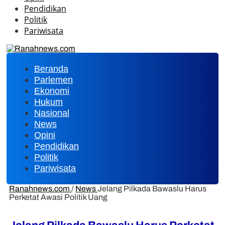
Pendidikan
Politik
Pariwisata
Beranda
Parlemen
Ekonomi
Hukum
Nasional
News
Opini
Pendidikan
Politik
Pariwisata
Ranahnews.com
/
News
Jelang Pilkada Bawaslu Harus
Perketat Awasi Politik Uang