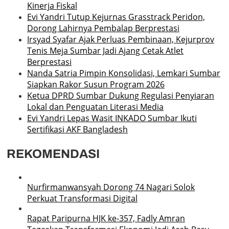
Kinerja Fiskal
Evi Yandri Tutup Kejurnas Grasstrack Peridon,
Dorong Lahirnya Pembalap Berprestasi
Irsyad Syafar Ajak Perluas Pembinaan, Kejurprov
Tenis Meja Sumbar Jadi Ajang Cetak Atlet
Berprestasi
Nanda Satria Pimpin Konsolidasi, Lemkari Sumbar
Siapkan Rakor Susun Program 2026
Ketua DPRD Sumbar Dukung Regulasi Penyiaran
Lokal dan Penguatan Literasi Media
Evi Yandri Lepas Wasit INKADO Sumbar Ikuti
Sertifikasi AKF Bangladesh
REKOMENDASI
Nurfirmanwansyah Dorong 74 Nagari Solok
Perkuat Transformasi Digital
Rapat Paripurna HJK ke-357, Fadly Amran