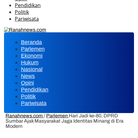
Pendidikan
Politik
Pariwisata
Beranda
Parlemen
Ekonomi
Hukum
Nasional
News
Opini
Pendidikan
Politik
Pariwisata
Ranahnews.com
/
Parlemen
Hari Jadi ke-80, DPRD
Sumbar Ajak Masyarakat Jaga Identitas Minang di Era
Modern