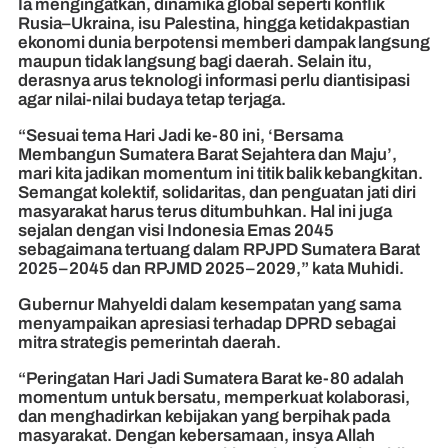
Ia mengingatkan, dinamika global seperti konflik
Rusia–Ukraina, isu Palestina, hingga ketidakpastian
ekonomi dunia berpotensi memberi dampak langsung
maupun tidak langsung bagi daerah. Selain itu,
derasnya arus teknologi informasi perlu diantisipasi
agar nilai-nilai budaya tetap terjaga.
“Sesuai tema Hari Jadi ke-80 ini, ‘Bersama
Membangun Sumatera Barat Sejahtera dan Maju’,
mari kita jadikan momentum ini titik balik kebangkitan.
Semangat kolektif, solidaritas, dan penguatan jati diri
masyarakat harus terus ditumbuhkan. Hal ini juga
sejalan dengan visi Indonesia Emas 2045
sebagaimana tertuang dalam RPJPD Sumatera Barat
2025–2045 dan RPJMD 2025–2029,” kata Muhidi.
Gubernur Mahyeldi dalam kesempatan yang sama
menyampaikan apresiasi terhadap DPRD sebagai
mitra strategis pemerintah daerah.
“Peringatan Hari Jadi Sumatera Barat ke-80 adalah
momentum untuk bersatu, memperkuat kolaborasi,
dan menghadirkan kebijakan yang berpihak pada
masyarakat. Dengan kebersamaan, insya Allah