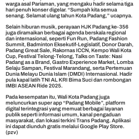
warga asal Pariaman, yang mengaku hadir selama tiga
hari penuh konser digelar. “Sumpah kita semua
senang. Selamat ulang tahun Kota Padang,” ucapnya.
Selain hiburan musik, perayaan HJK Padang ke-356
juga diramaikan berbagai agenda berskala regional
dan internasional, seperti Fun Run, Padang Fashion
Summit, Badminton Eksekutif-Legislatif, Donor Darah,
Padang Great Sale, Rakornas ICCN, Kempo Wali Kota
Cup, Festival Telong-Telong, Talks on Taste: Nasi
Padang as a Brand, Gastro Experience Market, Lomba
Selaju Sampan, Festival Marandang, serta Pertemuan
Dunia Melayu Dunia Islam (DMDI) Internasional. Hadir
pula kapal latih TNI AL KRI Bima Suci dan rombongan
IMBI ASEAN Ride 2025.
Pada kesempatan itu, Wali Kota Padang juga
meluncurkan super app “Padang Mobile”, platform
digital terintegrasi yang memuat berbagai layanan
publik seperti informasi umum, kanal pengaduan
masyarakat, dan lokasi terkini Trans Padang. Aplikasi
ini dapat diunduh gratis melalui Google Play Store.
(pzv)