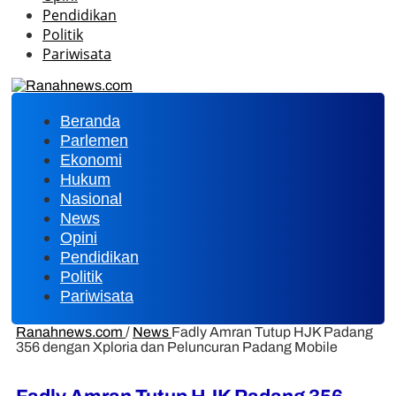
Pendidikan
Politik
Pariwisata
Beranda
Parlemen
Ekonomi
Hukum
Nasional
News
Opini
Pendidikan
Politik
Pariwisata
Ranahnews.com
/
News
Fadly Amran Tutup HJK Padang
356 dengan Xploria dan Peluncuran Padang Mobile