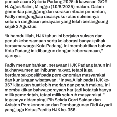
puncak acara Xploria Padang 2025 di kawasan GOR
H. Agus Salim, Minggu (10/8/2025) malam. Dalam
gemerlap panggung dan sorakan ribuan penonton,
Fadly mengungkap rasa syukur atas suksesnya
seluruh rangkaian perayaan yang telah berlangsung
sejak 3 Agustus.
“Alhamdulillah, HJK tahun ini berjalan sukses dan
penuh kebersamaan serta kolaborasi banyak pihak
bersama warga Kota Padang. Ini membuktikan bahwa
Kota Padang ini dibangun dengan kebersamaan,”
ujarnya.
Fadly menambahkan, perayaan HJK Padang tahun ini
tak hanya menjadi hiburan rakyat, tetapi juga
berdampak positif pada perekonomian masyarakat
dan kunjungan wisatawan. “Insya Allah pada HJK ke-
357 kita akan buat lebih meriah dan penuh makna. Ini
membuktikan bahwa perayaan hari jadi kota tak hanya
milik pemerintah, tetapi milik seluruh masyarakat,”
tegasnya didampingi Plh Sekda Corri Saidan dan
Asisten Perekonomian dan Pembangunan Didi Aryadi
yang juga Ketua Panitia HJK ke-356.