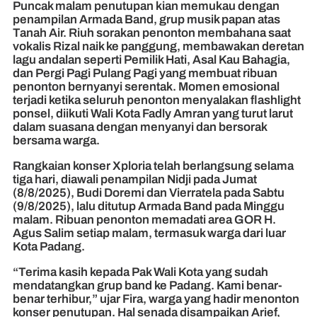
Puncak malam penutupan kian memukau dengan
penampilan Armada Band, grup musik papan atas
Tanah Air. Riuh sorakan penonton membahana saat
vokalis Rizal naik ke panggung, membawakan deretan
lagu andalan seperti Pemilik Hati, Asal Kau Bahagia,
dan Pergi Pagi Pulang Pagi yang membuat ribuan
penonton bernyanyi serentak. Momen emosional
terjadi ketika seluruh penonton menyalakan flashlight
ponsel, diikuti Wali Kota Fadly Amran yang turut larut
dalam suasana dengan menyanyi dan bersorak
bersama warga.
Rangkaian konser Xploria telah berlangsung selama
tiga hari, diawali penampilan Nidji pada Jumat
(8/8/2025), Budi Doremi dan Vierratela pada Sabtu
(9/8/2025), lalu ditutup Armada Band pada Minggu
malam. Ribuan penonton memadati area GOR H.
Agus Salim setiap malam, termasuk warga dari luar
Kota Padang.
“Terima kasih kepada Pak Wali Kota yang sudah
mendatangkan grup band ke Padang. Kami benar-
benar terhibur,” ujar Fira, warga yang hadir menonton
konser penutupan. Hal senada disampaikan Arief,