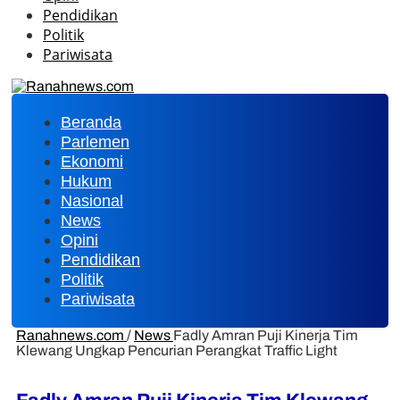
Pendidikan
Politik
Pariwisata
Beranda
Parlemen
Ekonomi
Hukum
Nasional
News
Opini
Pendidikan
Politik
Pariwisata
Ranahnews.com
/
News
Fadly Amran Puji Kinerja Tim
Klewang Ungkap Pencurian Perangkat Traffic Light