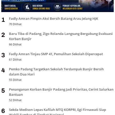
Fadly Amran Pimpin Aksi Bersih Batang Arau Jelang HJK
1
70 Dilihat
Baru Tiba di Padang, Zigo Rolanda Langsung Bergabung Evakuasi
2
Korban Banjir
66 Dilihat
Fadly Amran Tinjau SMP 41, Pemulihan Sekolah Dipercepat
3
61 Dilihat
Pemko Padang Targetkan Sekolah Terdampak Banjir Bersih
4
dalam Dua Hari
55 Dilihat
Penanganan Korban Banjir Padang Jadi Prioritas, Cerint Salurkan
5
Bantuan
52 Dilihat
Sekda Medison Lepas Kafilah MTQ KORPRI, Egi Firnawati Siap
6
Wakili Sumbar di Tingkat Nasional