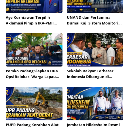
Age Kurniawan Terpilih
UNAND dan Pertamina
Aklamasi Pimpin IKA-PMII
Dumai Kaji Sistem Monitoring
Dharmasraya
Petir untuk Industri
Pemko Padang Siapkan Dua
Sekolah Rakyat Terbesar
Opsi Relokasi Warga Lapau
Indonesia Dibangun di
Munggu
Tanjung Alam
PUPR Padang Kerahkan Alat
Jembatan Hildesheim Resmi