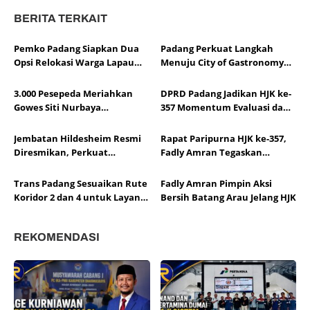
BERITA TERKAIT
Pemko Padang Siapkan Dua
Padang Perkuat Langkah
Opsi Relokasi Warga Lapau
Menuju City of Gastronomy
Munggu
UNESCO
3.000 Pesepeda Meriahkan
DPRD Padang Jadikan HJK ke-
Gowes Siti Nurbaya
357 Momentum Evaluasi dan
Adventure-X Padang
Kolaborasi Pembangunan
Jembatan Hildesheim Resmi
Rapat Paripurna HJK ke-357,
Diresmikan, Perkuat
Fadly Amran Tegaskan
Persahabatan Padang dan
Transformasi Ekonomi Jadi
Kota Hildesheim
Arah Baru Kota Padang
Trans Padang Sesuaikan Rute
Fadly Amran Pimpin Aksi
Koridor 2 dan 4 untuk Layani
Bersih Batang Arau Jelang HJK
Open Ship HJK Padang
REKOMENDASI