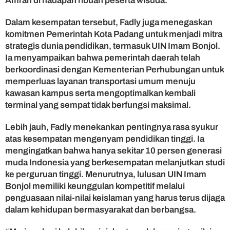
Amran di hadapan ribuan peserta wisuda.
d
i
Dalam kesempatan tersebut, Fadly juga menegaskan
A
komitmen Pemerintah Kota Padang untuk menjadi mitra
g
strategis dunia pendidikan, termasuk UIN Imam Bonjol.
e
Ia menyampaikan bahwa pemerintah daerah telah
n
berkoordinasi dengan Kementerian Perhubungan untuk
P
e
memperluas layanan transportasi umum menuju
r
kawasan kampus serta mengoptimalkan kembali
u
terminal yang sempat tidak berfungsi maksimal.
b
a
Lebih jauh, Fadly menekankan pentingnya rasa syukur
h
atas kesempatan mengenyam pendidikan tinggi. Ia
a
mengingatkan bahwa hanya sekitar 10 persen generasi
n
muda Indonesia yang berkesempatan melanjutkan studi
B
a
ke perguruan tinggi. Menurutnya, lulusan UIN Imam
n
Bonjol memiliki keunggulan kompetitif melalui
g
penguasaan nilai-nilai keislaman yang harus terus dijaga
s
dalam kehidupan bermasyarakat dan berbangsa.
a