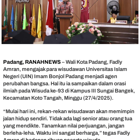
i
s
u
d
a
w
a
n
U
I
Padang, RANAHNEWS
– Wali Kota Padang, Fadly
N
Amran, mengajak para wisudawan Universitas Islam
I
Negeri (UIN) Imam Bonjol Padang menjadi agen
m
a
perubahan bangsa. Hal itu ia sampaikan dalam orasi
m
ilmiah pada Wisuda ke-93 di Kampus III Sungai Bangek,
B
Kecamatan Koto Tangah, Minggu (27/4/2025).
o
n
“Mulai hari ini, rekan-rekan wisudawan akan memimpin
j
jalan hidup sendiri. Tidak ada lagi senior atau orang tua
o
yang mendikte. Tanamkan nilai perjuangan, jangan
l
berleha-leha. Waktu ini sangat berharga,” tegas Fadly
J
a