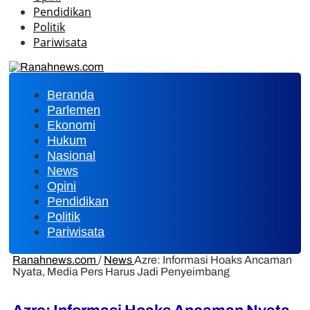
Pendidikan
Politik
Pariwisata
Beranda
Parlemen
Ekonomi
Hukum
Nasional
News
Opini
Pendidikan
Politik
Pariwisata
Ranahnews.com
/
News
Azre: Informasi Hoaks Ancaman
Nyata, Media Pers Harus Jadi Penyeimbang