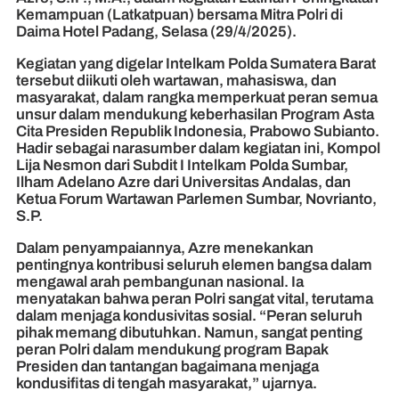
Kemampuan (Latkatpuan) bersama Mitra Polri di
Daima Hotel Padang, Selasa (29/4/2025).
Kegiatan yang digelar Intelkam Polda Sumatera Barat
tersebut diikuti oleh wartawan, mahasiswa, dan
masyarakat, dalam rangka memperkuat peran semua
unsur dalam mendukung keberhasilan Program Asta
Cita Presiden Republik Indonesia, Prabowo Subianto.
Hadir sebagai narasumber dalam kegiatan ini, Kompol
Lija Nesmon dari Subdit I Intelkam Polda Sumbar,
Ilham Adelano Azre dari Universitas Andalas, dan
Ketua Forum Wartawan Parlemen Sumbar, Novrianto,
S.P.
Dalam penyampaiannya, Azre menekankan
pentingnya kontribusi seluruh elemen bangsa dalam
mengawal arah pembangunan nasional. Ia
menyatakan bahwa peran Polri sangat vital, terutama
dalam menjaga kondusivitas sosial. “Peran seluruh
pihak memang dibutuhkan. Namun, sangat penting
peran Polri dalam mendukung program Bapak
Presiden dan tantangan bagaimana menjaga
kondusifitas di tengah masyarakat,” ujarnya.