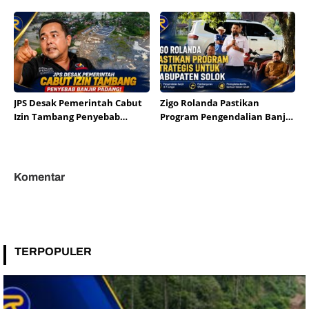
Padang
Zigo Pastikan Berjalan
JPS Desak Pemerintah Cabut
Zigo Rolanda Pastikan
Izin Tambang Penyebab
Program Pengendalian Banjir
Banjir Padang
dan SPAM Mulai
Direalisasikan di Solok
Komentar
TERPOPULER