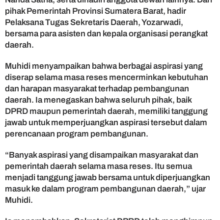
t
pihak Pemerintah Provinsi Sumatera Barat, hadir
P
Pelaksana Tugas Sekretaris Daerah, Yozarwadi,
a
bersama para asisten dan kepala organisasi perangkat
r
daerah.
i
p
Muhidi menyampaikan bahwa berbagai aspirasi yang
u
r
diserap selama masa reses mencerminkan kebutuhan
n
dan harapan masyarakat terhadap pembangunan
a
daerah. Ia menegaskan bahwa seluruh pihak, baik
D
DPRD maupun pemerintah daerah, memiliki tanggung
P
jawab untuk memperjuangkan aspirasi tersebut dalam
R
perencanaan program pembangunan.
D
S
“Banyak aspirasi yang disampaikan masyarakat dan
u
m
pemerintah daerah selama masa reses. Itu semua
b
menjadi tanggung jawab bersama untuk diperjuangkan
a
masuk ke dalam program pembangunan daerah,” ujar
r
Muhidi.