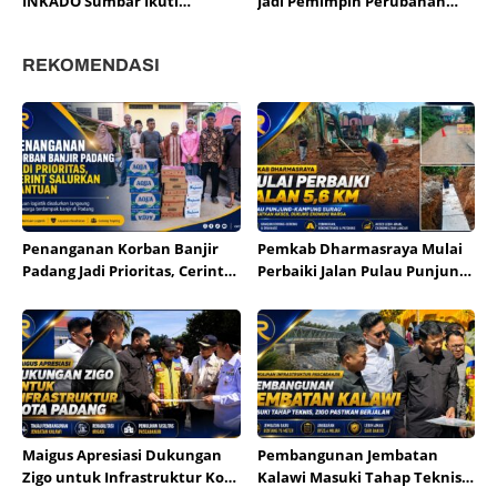
INKADO Sumbar Ikuti
Jadi Pemimpin Perubahan
Sertifikasi AKF Bangladesh
Pendidikan
REKOMENDASI
Penanganan Korban Banjir
Pemkab Dharmasraya Mulai
Padang Jadi Prioritas, Cerint
Perbaiki Jalan Pulau Punjung–
Salurkan Bantuan
Kampung Surau
Maigus Apresiasi Dukungan
Pembangunan Jembatan
Zigo untuk Infrastruktur Kota
Kalawi Masuki Tahap Teknis,