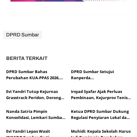
DPRD Sumbar
BERITA TERKAIT
DPRD Sumbar Bahas
DPRD Sumbar Setujui
Perubahan KUA-PPAS 2026,
Ranperda
Sesuaikan APBD dengan
Pertanggungjawaban APBD
Dinamika Fiskal dan Ekonomi
2025, Soroti Efektivitas
Evi Yandri Tutup Kejurnas
Irsyad Syafar Ajak Perluas
Daerah
Kinerja Fiskal
Grasstrack Peridon, Dorong
Pembinaan, Kejurprov Tenis
Lahirnya Pembalap
Meja Sumbar Jadi Ajang Cetak
Berprestasi
Atlet Berprestasi
Nanda Satria Pimpin
Ketua DPRD Sumbar Dukung
Konsolidasi, Lemkari Sumbar
Regulasi Penyiaran Lokal dan
Siapkan Rakor Susun Program
Penguatan Literasi Media
2026
Evi Yandri Lepas Wasit
Muhidi: Kepala Sekolah Harus