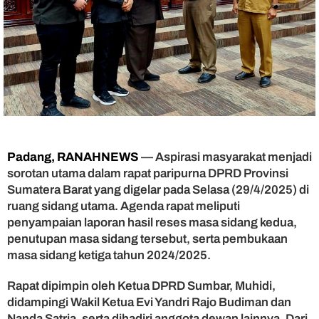
k
a
t
J
a
d
i
S
o
r
o
Padang, RANAHNEWS
— Aspirasi masyarakat menjadi
t
sorotan utama dalam rapat paripurna DPRD Provinsi
a
n
Sumatera Barat yang digelar pada Selasa (29/4/2025) di
U
ruang sidang utama. Agenda rapat meliputi
t
penyampaian laporan hasil reses masa sidang kedua,
a
penutupan masa sidang tersebut, serta pembukaan
m
masa sidang ketiga tahun 2024/2025.
a
R
Rapat dipimpin oleh Ketua DPRD Sumbar, Muhidi,
a
didampingi Wakil Ketua Evi Yandri Rajo Budiman dan
p
a
Nanda Satria, serta dihadiri anggota dewan lainnya. Dari