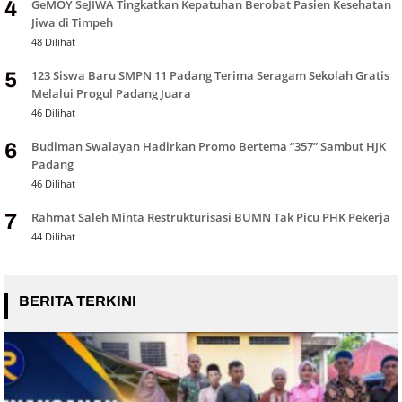
GeMOY SeJIWA Tingkatkan Kepatuhan Berobat Pasien Kesehatan
4
Jiwa di Timpeh
48 Dilihat
123 Siswa Baru SMPN 11 Padang Terima Seragam Sekolah Gratis
5
Melalui Progul Padang Juara
46 Dilihat
Budiman Swalayan Hadirkan Promo Bertema “357” Sambut HJK
6
Padang
46 Dilihat
Rahmat Saleh Minta Restrukturisasi BUMN Tak Picu PHK Pekerja
7
44 Dilihat
BERITA TERKINI