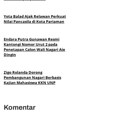
Yota Balad Ajak Relawan Perkuat
Nilai Pancasila di Kota Pariaman
Endara Putra Gunawan Resmi
Kantongi Nomor Urut 2 pada
Penetapan Calon Wali Nagari Aie
Dingin
Zigo Rolanda Dorong
Pembangunan Nagari Berbasis
Kajian Mahasiswa KKN UNP
Komentar