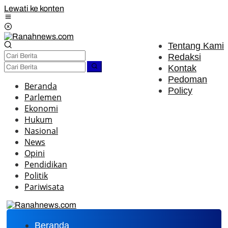
Lewati ke konten
Tentang Kami
Redaksi
Kontak
Pedoman
Beranda
Policy
Parlemen
Ekonomi
Hukum
Nasional
News
Opini
Pendidikan
Politik
Pariwisata
Beranda