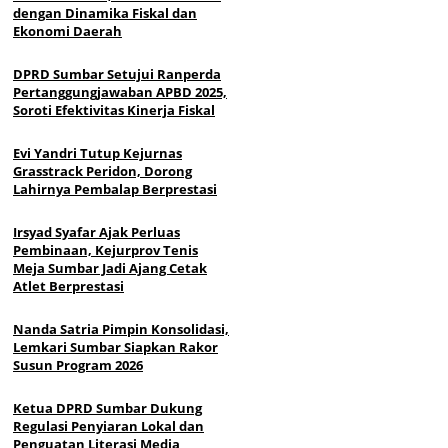
dengan Dinamika Fiskal dan
Ekonomi Daerah
DPRD Sumbar Setujui Ranperda
Pertanggungjawaban APBD 2025,
Soroti Efektivitas Kinerja Fiskal
Evi Yandri Tutup Kejurnas
Grasstrack Peridon, Dorong
Lahirnya Pembalap Berprestasi
Irsyad Syafar Ajak Perluas
Pembinaan, Kejurprov Tenis
Meja Sumbar Jadi Ajang Cetak
Atlet Berprestasi
Nanda Satria Pimpin Konsolidasi,
Lemkari Sumbar Siapkan Rakor
Susun Program 2026
Ketua DPRD Sumbar Dukung
Regulasi Penyiaran Lokal dan
Penguatan Literasi Media