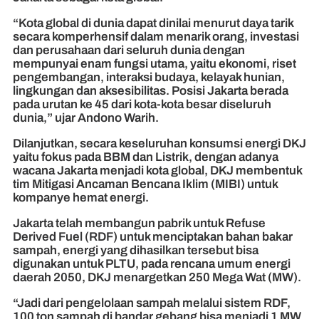
“Kota global di dunia dapat dinilai menurut daya tarik
secara komperhensif dalam menarik orang, investasi
dan perusahaan dari seluruh dunia dengan
mempunyai enam fungsi utama, yaitu ekonomi, riset
pengembangan, interaksi budaya, kelayak hunian,
lingkungan dan aksesibilitas. Posisi Jakarta berada
pada urutan ke 45 dari kota-kota besar diseluruh
dunia,” ujar Andono Warih.
Dilanjutkan, secara keseluruhan konsumsi energi DKJ
yaitu fokus pada BBM dan Listrik, dengan adanya
wacana Jakarta menjadi kota global, DKJ membentuk
tim Mitigasi Ancaman Bencana Iklim (MIBI) untuk
kompanye hemat energi.
Jakarta telah membangun pabrik untuk Refuse
Derived Fuel (RDF) untuk menciptakan bahan bakar
sampah, energi yang dihasilkan tersebut bisa
digunakan untuk PLTU, pada rencana umum energi
daerah 2050, DKJ menargetkan 250 Mega Wat (MW).
“Jadi dari pengelolaan sampah melalui sistem RDF,
100 ton sampah di bandar gebang bisa menjadi 1 MW