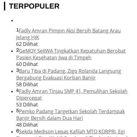
TERPOPULER
1
Fadly Amran Pimpin Aksi Bersih Batang Arau
Jelang HJK
62 Dilihat
2
GeMOY SeJIWA Tingkatkan Kepatuhan Berobat
Pasien Kesehatan Jiwa di Timpeh
60 Dilihat
3
Baru Tiba di Padang, Zigo Rolanda Langsung
Bergabung Evakuasi Korban Banjir
58 Dilihat
4
Fadly Amran Tinjau SMP 41, Pemulihan Sekolah
Dipercepat
53 Dilihat
5
Pemko Padang Targetkan Sekolah Terdampak
Banjir Bersih dalam Dua Hari
48 Dilihat
6
Sekda Medison Lepas Kafilah MTQ KORPRI, Egi