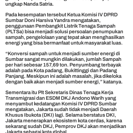
ungkap Nanda Satria.
Pada kesempatan tersebut Ketua Komisi IV DPRD
Sumbar Doni Harsiva Yandra mengatakan,
penggunaan Pembangkit Listrik Tenaga Sampah
(PLTSa) bisa menjadi solusi persoalan penumpukan
sampah, pengelolaan yang tepat akan menghasilkan
energi yang bisa bermanfaat untuk masyarakat luas.
“Konversi sampah untuk menjadi sumber energi di
Sumbar sangat mungkin dilakukan, jumlah Sampah
per hari sebesar 157,69 ton. Penyumbang terbayak
adalah pada Kota padang, Bukittinggi dan Padang
Panjang. Meskipun ini adalah masalah, jika dikeloka
dengan baik akan menjadi sumber energi,” katanya.
Sementara itu Plt Sekretaris Dinas Tenaga Kerja
Transmigrasi dan ESDM DKJ Andono Warih yang
menyambut kedatangan Komisi IV DPRD Sumbar
mengatakan, Jakarta sudah tidak menjadi Daerah
Khusus Ibukota (DKI) lagi. Selama berstatus DKI,
Jakarta menerapkan ekosistem kota cerdas, karena
sekarang sudah DKJ, Pemprov DKJ akan menjadikan
Jakarta sebagai kota global.