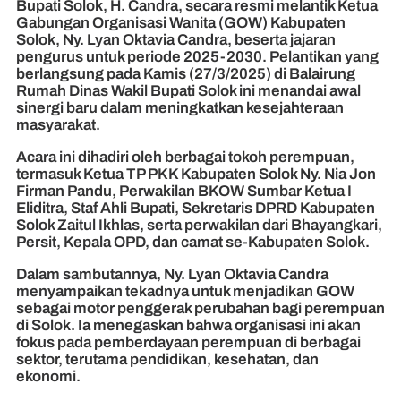
Bupati Solok, H. Candra, secara resmi melantik Ketua
Gabungan Organisasi Wanita (GOW) Kabupaten
Solok, Ny. Lyan Oktavia Candra, beserta jajaran
pengurus untuk periode 2025-2030. Pelantikan yang
berlangsung pada Kamis (27/3/2025) di Balairung
Rumah Dinas Wakil Bupati Solok ini menandai awal
sinergi baru dalam meningkatkan kesejahteraan
masyarakat.
Acara ini dihadiri oleh berbagai tokoh perempuan,
termasuk Ketua TP PKK Kabupaten Solok Ny. Nia Jon
Firman Pandu, Perwakilan BKOW Sumbar Ketua I
Eliditra, Staf Ahli Bupati, Sekretaris DPRD Kabupaten
Solok Zaitul Ikhlas, serta perwakilan dari Bhayangkari,
Persit, Kepala OPD, dan camat se-Kabupaten Solok.
Dalam sambutannya, Ny. Lyan Oktavia Candra
menyampaikan tekadnya untuk menjadikan GOW
sebagai motor penggerak perubahan bagi perempuan
di Solok. Ia menegaskan bahwa organisasi ini akan
fokus pada pemberdayaan perempuan di berbagai
sektor, terutama pendidikan, kesehatan, dan
ekonomi.