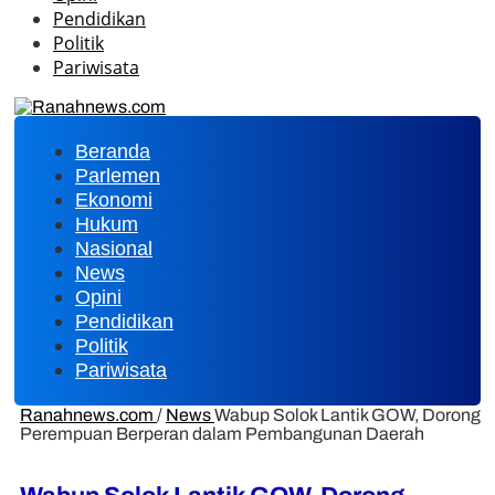
Pendidikan
Politik
Pariwisata
Beranda
Parlemen
Ekonomi
Hukum
Nasional
News
Opini
Pendidikan
Politik
Pariwisata
Ranahnews.com
/
News
Wabup Solok Lantik GOW, Dorong
Perempuan Berperan dalam Pembangunan Daerah