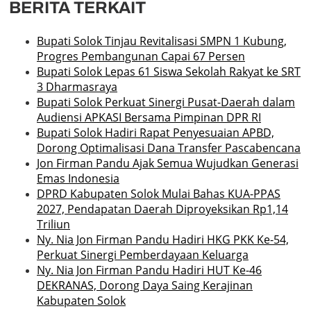
BERITA TERKAIT
Bupati Solok Tinjau Revitalisasi SMPN 1 Kubung,
Progres Pembangunan Capai 67 Persen
Bupati Solok Lepas 61 Siswa Sekolah Rakyat ke SRT
3 Dharmasraya
Bupati Solok Perkuat Sinergi Pusat-Daerah dalam
Audiensi APKASI Bersama Pimpinan DPR RI
Bupati Solok Hadiri Rapat Penyesuaian APBD,
Dorong Optimalisasi Dana Transfer Pascabencana
Jon Firman Pandu Ajak Semua Wujudkan Generasi
Emas Indonesia
DPRD Kabupaten Solok Mulai Bahas KUA-PPAS
2027, Pendapatan Daerah Diproyeksikan Rp1,14
Triliun
Ny. Nia Jon Firman Pandu Hadiri HKG PKK Ke-54,
Perkuat Sinergi Pemberdayaan Keluarga
Ny. Nia Jon Firman Pandu Hadiri HUT Ke-46
DEKRANAS, Dorong Daya Saing Kerajinan
Kabupaten Solok