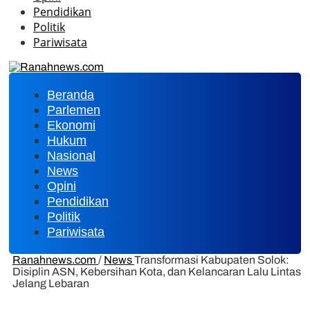
Pendidikan
Politik
Pariwisata
Beranda
Parlemen
Ekonomi
Hukum
Nasional
News
Opini
Pendidikan
Politik
Pariwisata
Ranahnews.com
/
News
Transformasi Kabupaten Solok:
Disiplin ASN, Kebersihan Kota, dan Kelancaran Lalu Lintas
Jelang Lebaran