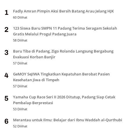
Fadly Amran Pimpin Aksi Bersih Batang Arau Jelang HJK
1
60 Dilihat
123 Siswa Baru SMPN 11 Padang Terima Seragam Sekolah
2
Gratis Melalui Progul Padang Juara
58 Dilihat
Baru Tiba di Padang, Zigo Rolanda Langsung Bergabung
3
Evakuasi Korban Banjir
57 Dilihat
GeMOY SeJIWA Tingkatkan Kepatuhan Berobat Pasien
4
Kesehatan Jiwa di Timpeh
57 Dilihat
Yamaha Cup Race Seri II 2026 Ditutup, Padang Siap Cetak
5
Pembalap Berprestasi
53 Dilihat
Merantau untuk Ilmu: Belajar dari Ibnu Waddah al-Qurthubi
6
52 Dilihat