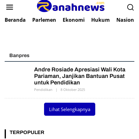
L
e
w
Beranda
Parlemen
Ekonomi
Hukum
Nasional
a
t
i
k
e
k
Banpres
o
n
Andre Rosiade Apresiasi Wali Kota
t
Pariaman, Janjikan Bantuan Pusat
e
untuk Pendidikan
n
Pendidikan
|
8 Oktober 2025
O
L
E
H
P
Lihat Selengkapnya
R
N
TERPOPULER