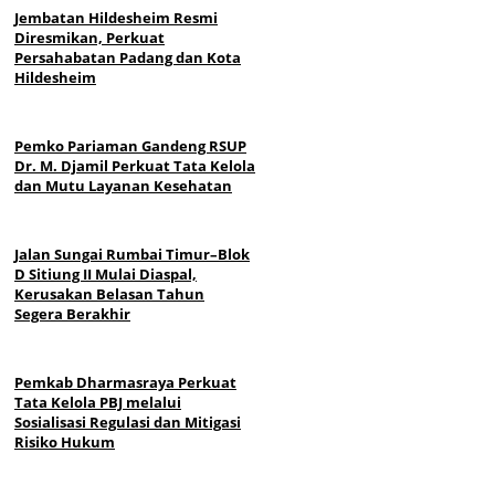
Jembatan Hildesheim Resmi
Diresmikan, Perkuat
Persahabatan Padang dan Kota
Hildesheim
Pemko Pariaman Gandeng RSUP
Dr. M. Djamil Perkuat Tata Kelola
dan Mutu Layanan Kesehatan
Jalan Sungai Rumbai Timur–Blok
D Sitiung II Mulai Diaspal,
Kerusakan Belasan Tahun
Segera Berakhir
Pemkab Dharmasraya Perkuat
Tata Kelola PBJ melalui
Sosialisasi Regulasi dan Mitigasi
Risiko Hukum