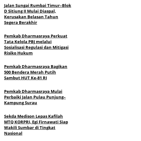
Jalan Sungai Rumbai Timur–Blok
D Sitiung II Mulai Diaspal,
Kerusakan Belasan Tahun
Segera Berakhir
Pemkab Dharmasraya Perkuat
Tata Kelola PBJ melalui
Sosialisasi Regulasi dan Mitigasi
Risiko Hukum
Pemkab Dharmasraya Bagikan
500 Bendera Merah Putih
Sambut HUT Ke-81 RI
Pemkab Dharmasraya Mulai
Perbaiki Jalan Pulau Punjung–
Kampung Surau
Sekda Medison Lepas Kafilah
MTQ KORPRI, Egi Firnawati Siap
Wakili Sumbar di Tingkat
Nasional