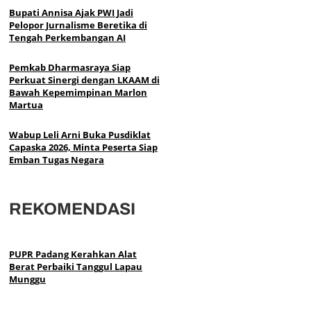
Bupati Annisa Ajak PWI Jadi
Pelopor Jurnalisme Beretika di
Tengah Perkembangan AI
Pemkab Dharmasraya Siap
Perkuat Sinergi dengan LKAAM di
Bawah Kepemimpinan Marlon
Martua
Wabup Leli Arni Buka Pusdiklat
Capaska 2026, Minta Peserta Siap
Emban Tugas Negara
REKOMENDASI
PUPR Padang Kerahkan Alat
Berat Perbaiki Tanggul Lapau
Munggu