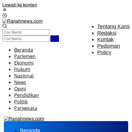
Lewati ke konten
Tentang Kami
Redaksi
Kontak
Pedoman
Beranda
Policy
Parlemen
Ekonomi
Hukum
Nasional
News
Opini
Pendidikan
Politik
Pariwisata
Beranda