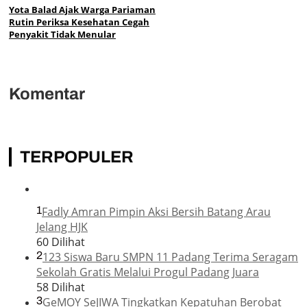
Yota Balad Ajak Warga Pariaman
Rutin Periksa Kesehatan Cegah
Penyakit Tidak Menular
Komentar
TERPOPULER
1
Fadly Amran Pimpin Aksi Bersih Batang Arau
Jelang HJK
60 Dilihat
2
123 Siswa Baru SMPN 11 Padang Terima Seragam
Sekolah Gratis Melalui Progul Padang Juara
58 Dilihat
3
GeMOY SeJIWA Tingkatkan Kepatuhan Berobat