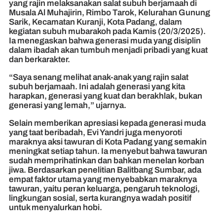
yang rajin melaksanakan salat subuh berjamaah di
Musala Al Muhajirin, Rimbo Tarok, Kelurahan Gunung
Sarik, Kecamatan Kuranji, Kota Padang, dalam
kegiatan subuh mubarakoh pada Kamis (20/3/2025).
Ia menegaskan bahwa generasi muda yang disiplin
dalam ibadah akan tumbuh menjadi pribadi yang kuat
dan berkarakter.
“Saya senang melihat anak-anak yang rajin salat
subuh berjamaah. Ini adalah generasi yang kita
harapkan, generasi yang kuat dan berakhlak, bukan
generasi yang lemah,” ujarnya.
Selain memberikan apresiasi kepada generasi muda
yang taat beribadah, Evi Yandri juga menyoroti
maraknya aksi tawuran di Kota Padang yang semakin
meningkat setiap tahun. Ia menyebut bahwa tawuran
sudah memprihatinkan dan bahkan menelan korban
jiwa. Berdasarkan penelitian Balitbang Sumbar, ada
empat faktor utama yang menyebabkan maraknya
tawuran, yaitu peran keluarga, pengaruh teknologi,
lingkungan sosial, serta kurangnya wadah positif
untuk menyalurkan hobi.