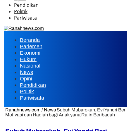
Pendidikan
Politik
Pariwisata
Beranda
Parlemen
Ekonomi
Hukum
Nasional
News
Opini
Pendidikan
Politik
Pariwisata
Ranahnews.com
/
News
Subuh Mubarokah, Evi Yandri Beri
Motivasi dan Hadiah bagi Anak yang Rajin Beribadah