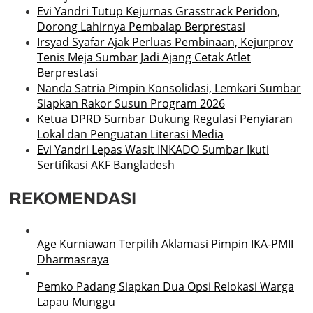
Evi Yandri Tutup Kejurnas Grasstrack Peridon,
Dorong Lahirnya Pembalap Berprestasi
Irsyad Syafar Ajak Perluas Pembinaan, Kejurprov
Tenis Meja Sumbar Jadi Ajang Cetak Atlet
Berprestasi
Nanda Satria Pimpin Konsolidasi, Lemkari Sumbar
Siapkan Rakor Susun Program 2026
Ketua DPRD Sumbar Dukung Regulasi Penyiaran
Lokal dan Penguatan Literasi Media
Evi Yandri Lepas Wasit INKADO Sumbar Ikuti
Sertifikasi AKF Bangladesh
REKOMENDASI
Age Kurniawan Terpilih Aklamasi Pimpin IKA-PMII
Dharmasraya
Pemko Padang Siapkan Dua Opsi Relokasi Warga
Lapau Munggu