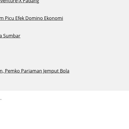
dventure-X Padang
Alam Picu Efek Domino Ekonomi
ta Sumbar
n, Pemko Pariaman Jemput Bola
.