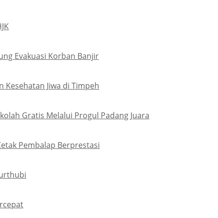
HJK
ung Evakuasi Korban Banjir
 Kesehatan Jiwa di Timpeh
olah Gratis Melalui Progul Padang Juara
Cetak Pembalap Berprestasi
urthubi
rcepat