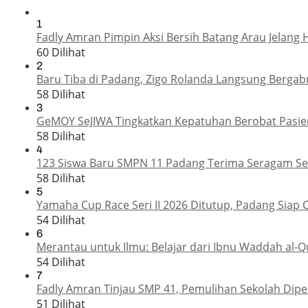
1
Fadly Amran Pimpin Aksi Bersih Batang Arau Jelang 
60 Dilihat
2
Baru Tiba di Padang, Zigo Rolanda Langsung Bergab
58 Dilihat
3
GeMOY SeJIWA Tingkatkan Kepatuhan Berobat Pasien
58 Dilihat
4
123 Siswa Baru SMPN 11 Padang Terima Seragam Sek
58 Dilihat
5
Yamaha Cup Race Seri II 2026 Ditutup, Padang Siap 
54 Dilihat
6
Merantau untuk Ilmu: Belajar dari Ibnu Waddah al-Q
54 Dilihat
7
Fadly Amran Tinjau SMP 41, Pemulihan Sekolah Dipe
51 Dilihat