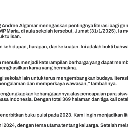
ng Andree Algamar menegaskan pentingnya literasi bagi ge
P Maria, di aula sekolah tersebut, Jumat (31/1/2025). Ia 
 tulisan.
nan kehidupan, harapan, dan kekuatan. Ini adalah bukti ba
nulis menjadi keterampilan berharga yang dapat membantu 
 menghasilkan karya yang bermakna.
bagi sekolah lain untuk terus mengembangkan budaya liter
agi pengalaman dan memperkaya wawasan,” tambahnya.
, mengungkapkan kebanggaannya atas pencapaian para sis
asa Indonesia. Dengan total 369 halaman dan tiga kali cetak,
erbitkan buku puisi pada 2023. Kami ingin menjadikan lite
 2024, dengan tema utama tentang keluarga. Setelah melalu