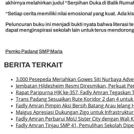
akhirnya melahirkan judul “Serpihan Duka di Balik Rum
“Setiap cerita memiliki nilai emosional yang kuat. Ada k
Peluncuran buku ini menjadi bukti nyata bahwa literasi
dapat menginspirasi sekolah lain untuk terus mendorong 
Pemko Padang
SMP Maria
BERITA TERKAIT
3.000 Pesepeda Meriahkan Gowes Siti Nurbaya Adv
Jembatan Hildesheim Resmi Diresmikan, Perkuat P
Rapat Paripurna HJK ke-357, Fadly Amran Tegaskan 
Trans Padang Sesuaikan Rute Koridor 2 dan 4 untuk
Fadly Amran Pimpin Aksi Bersih Batang Arau Jelang 
Maigus Apresiasi Dukungan Zigo untuk Infrastruktu
Fadly Amran Perbarui MoU Sister City dengan Wali 
Fadly Amran Tinjau SMP 41, Pemulihan Sekolah Dipe