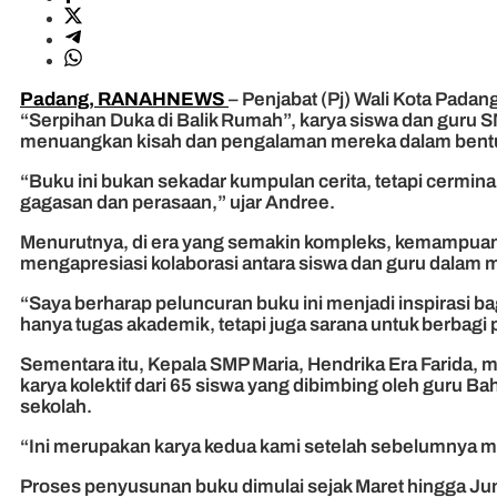
Padang, RANAHNEWS
– Penjabat (Pj) Wali Kota Pada
“Serpihan Duka di Balik Rumah”, karya siswa dan guru SM
menuangkan kisah dan pengalaman mereka dalam bentuk
“Buku ini bukan sekadar kumpulan cerita, tetapi cermi
gagasan dan perasaan,” ujar Andree.
Menurutnya, di era yang semakin kompleks, kemampuan me
mengapresiasi kolaborasi antara siswa dan guru dalam
“Saya berharap peluncuran buku ini menjadi inspirasi 
hanya tugas akademik, tetapi juga sarana untuk berb
Sementara itu, Kepala SMP Maria, Hendrika Era Farida
karya kolektif dari 65 siswa yang dibimbing oleh guru Bah
sekolah.
“Ini merupakan karya kedua kami setelah sebelumnya men
Proses penyusunan buku dimulai sejak Maret hingga Juni