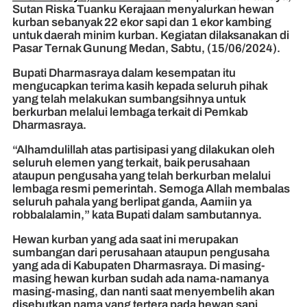
Sutan Riska Tuanku Kerajaan menyalurkan hewan
kurban sebanyak 22 ekor sapi dan 1 ekor kambing
untuk daerah minim kurban. Kegiatan dilaksanakan di
Pasar Ternak Gunung Medan, Sabtu, (15/06/2024).
Bupati Dharmasraya dalam kesempatan itu
mengucapkan terima kasih kepada seluruh pihak
yang telah melakukan sumbangsihnya untuk
berkurban melalui lembaga terkait di Pemkab
Dharmasraya.
“Alhamdulillah atas partisipasi yang dilakukan oleh
seluruh elemen yang terkait, baik perusahaan
ataupun pengusaha yang telah berkurban melalui
lembaga resmi pemerintah. Semoga Allah membalas
seluruh pahala yang berlipat ganda, Aamiin ya
robbalalamin,” kata Bupati dalam sambutannya.
Hewan kurban yang ada saat ini merupakan
sumbangan dari perusahaan ataupun pengusaha
yang ada di Kabupaten Dharmasraya. Di masing-
masing hewan kurban sudah ada nama-namanya
masing-masing, dan nanti saat menyembelih akan
disebutkan nama yang tertera pada hewan sapi