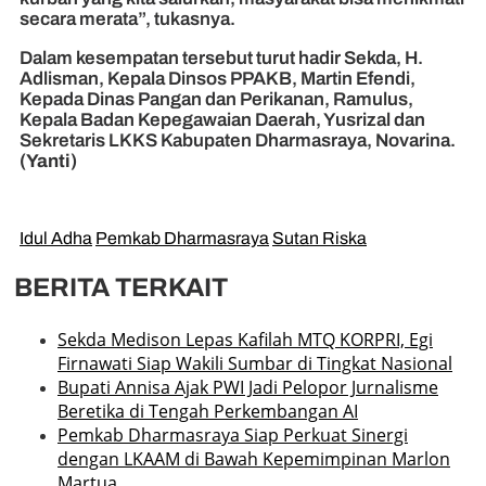
secara merata”, tukasnya.
Dalam kesempatan tersebut turut hadir Sekda, H.
Adlisman, Kepala Dinsos PPAKB, Martin Efendi,
Kepada Dinas Pangan dan Perikanan, Ramulus,
Kepala Badan Kepegawaian Daerah, Yusrizal dan
Sekretaris LKKS Kabupaten Dharmasraya, Novarina.
(Yanti)
Idul Adha
Pemkab Dharmasraya
Sutan Riska
BERITA TERKAIT
Sekda Medison Lepas Kafilah MTQ KORPRI, Egi
Firnawati Siap Wakili Sumbar di Tingkat Nasional
Bupati Annisa Ajak PWI Jadi Pelopor Jurnalisme
Beretika di Tengah Perkembangan AI
Pemkab Dharmasraya Siap Perkuat Sinergi
dengan LKAAM di Bawah Kepemimpinan Marlon
Martua