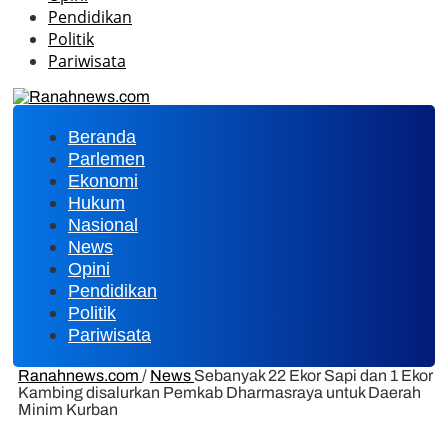
Pendidikan
Politik
Pariwisata
Beranda
Parlemen
Ekonomi
Hukum
Nasional
News
Opini
Pendidikan
Politik
Pariwisata
Ranahnews.com
/
News
Sebanyak 22 Ekor Sapi dan 1 Ekor
Kambing disalurkan Pemkab Dharmasraya untuk Daerah
Minim Kurban