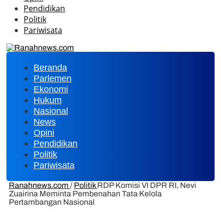
Pendidikan
Politik
Pariwisata
Beranda
Parlemen
Ekonomi
Hukum
Nasional
News
Opini
Pendidikan
Politik
Pariwisata
Ranahnews.com
/
Politik
RDP Komisi VI DPR RI, Nevi
Zuairina Meminta Pembenahan Tata Kelola
Pertambangan Nasional