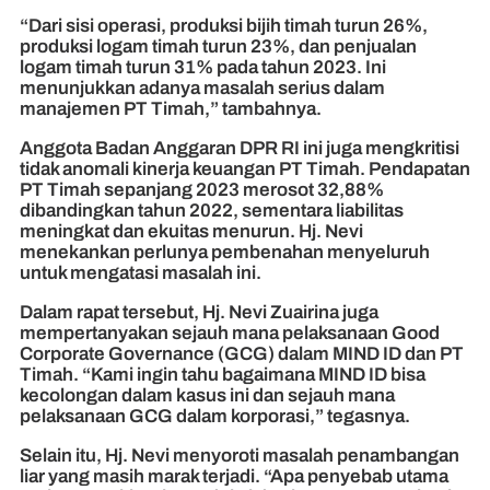
“Dari sisi operasi, produksi bijih timah turun 26%,
produksi logam timah turun 23%, dan penjualan
logam timah turun 31% pada tahun 2023. Ini
menunjukkan adanya masalah serius dalam
manajemen PT Timah,” tambahnya.
Anggota Badan Anggaran DPR RI ini juga mengkritisi
tidak anomali kinerja keuangan PT Timah. Pendapatan
PT Timah sepanjang 2023 merosot 32,88%
dibandingkan tahun 2022, sementara liabilitas
meningkat dan ekuitas menurun. Hj. Nevi
menekankan perlunya pembenahan menyeluruh
untuk mengatasi masalah ini.
Dalam rapat tersebut, Hj. Nevi Zuairina juga
mempertanyakan sejauh mana pelaksanaan Good
Corporate Governance (GCG) dalam MIND ID dan PT
Timah. “Kami ingin tahu bagaimana MIND ID bisa
kecolongan dalam kasus ini dan sejauh mana
pelaksanaan GCG dalam korporasi,” tegasnya.
Selain itu, Hj. Nevi menyoroti masalah penambangan
liar yang masih marak terjadi. “Apa penyebab utama