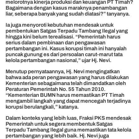
melorotnya kinerja produksi dan keuangan PT Timah?
Bagaimana dengan kasus maraknya penambangan
liar, seberapa banyak yang sudah diatasi?” tanyanya.
Ia juga menyoroti kebutuhan mendesak untuk
pembentukan Satgas Terpadu Tambang Ilegal yang
hingga kini belum terealisasi. “Pemerintah harus
serius dalam pembinaan dan pengawasan
pertambangan ini. Kasus korupsi timah ini hanyalah
puncak gunung es dari persoalan carut-marut tata
kelola pertambangan nasional,” ujar Hj. Nevi.
Menutup pernyataannya, Hj. Nevi mengingatkan
bahwa ada peran pengawasan yang harus dilakukan
Kementerian sebagaimana telah dimandatkan oleh
Peraturan Pemerintah No. 55 Tahun 2010.
“Kementerian BUMN harus memastikan PT Timah
mengambil langkah yang dapat mencegah terjadinya
korupsi berulangkali,” katanya.
Dalam konteks yang lebih luas, Fraksi PKS mendesak
Pemerintah untuk segera membentuk Satgas
Terpadu Tambang Ilegal guna memastikan tata kelola
pertambangan yang lebih baik. Hj. Nevi juga