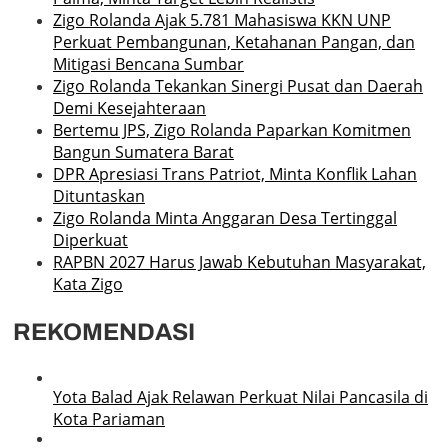
Zigo Rolanda Ajak 5.781 Mahasiswa KKN UNP
Perkuat Pembangunan, Ketahanan Pangan, dan
Mitigasi Bencana Sumbar
Zigo Rolanda Tekankan Sinergi Pusat dan Daerah
Demi Kesejahteraan
Bertemu JPS, Zigo Rolanda Paparkan Komitmen
Bangun Sumatera Barat
DPR Apresiasi Trans Patriot, Minta Konflik Lahan
Dituntaskan
Zigo Rolanda Minta Anggaran Desa Tertinggal
Diperkuat
RAPBN 2027 Harus Jawab Kebutuhan Masyarakat,
Kata Zigo
REKOMENDASI
Yota Balad Ajak Relawan Perkuat Nilai Pancasila di
Kota Pariaman